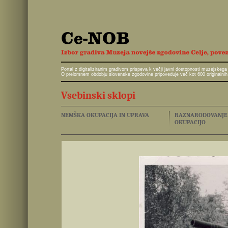
Portal z digitaliziranim gradivom prispeva k večji javni dostopnosti muzejskeg
O prelomnem obdobju slovenske zgodovine pripoveduje več kot 600 originalnih 
Vsebinski sklopi
NEMŠKA OKUPACIJA IN UPRAVA
RAZNARODOVANJE I
OKUPACIJO