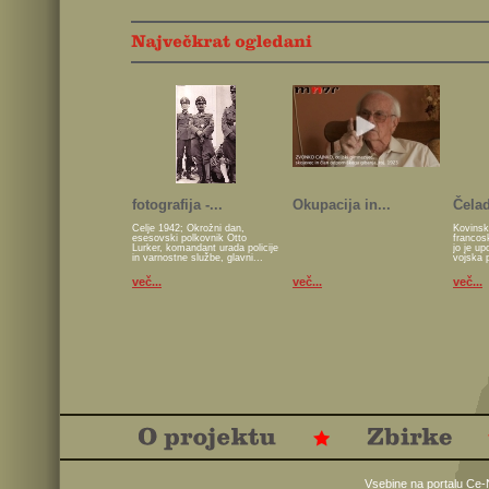
fotografija -...
Okupacija in...
Čelad
Celje 1942; Okrožni dan,
Kovinsk
esesovski polkovnik Otto
francos
Lurker, komandant urada policije
jo je u
in varnostne službe, glavni...
vojska 
več...
več...
več...
Vsebine na portalu Ce-