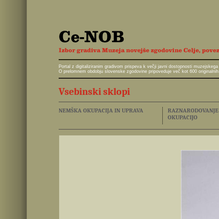
Portal z digitaliziranim gradivom prispeva k večji javni dostopnosti muzejskeg
O prelomnem obdobju slovenske zgodovine pripoveduje več kot 600 originalnih 
Vsebinski sklopi
NEMŠKA OKUPACIJA IN UPRAVA
RAZNARODOVANJE I
OKUPACIJO