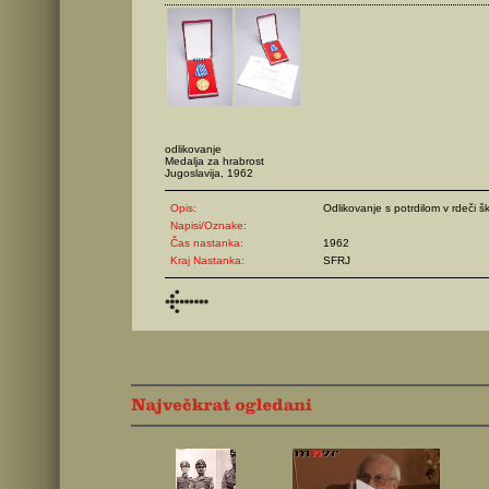
odlikovanje
Medalja za hrabrost
Jugoslavija, 1962
Opis:
Odlikovanje s potrdilom v rdeči ška
Napisi/Oznake:
Čas nastanka:
1962
Kraj Nastanka:
SFRJ