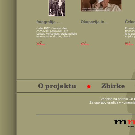
fotografija -...
Okupacija in...
Čelad
Celje 1942; Okrožni dan,
Kovinsk
esesovski polkovnik Otto
francos
Lurker, komandant urada policije
jo je u
in varnostne službe, glavni...
vojska 
več...
več...
več...
Vsebine na portalu Ce-
Za uporabo gradiva v komercia