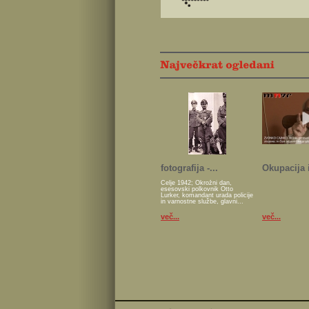
fotografija -...
Okupacija i
Celje 1942; Okrožni dan,
esesovski polkovnik Otto
Lurker, komandant urada policije
in varnostne službe, glavni...
več...
več...