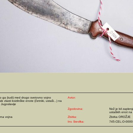
so ga (tudi) med drugo svetovno vojno
Avtor:
le zlasti kvizlinške enote (četniki, ustaši...) na
 Jugoslavije
Zgodovina:
Nož je bil zaple
ustaških enot na c
vna vojna
Zbirka:
Zbirka OROŽJE
Inv. številka:
745:CEL;O-0000