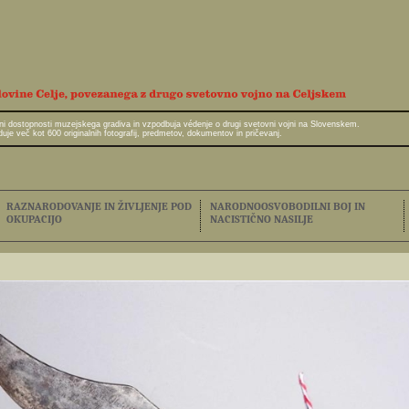
javni dostopnosti muzejskega gradiva in vzpodbuja védenje o drugi svetovni vojni na Slovenskem.
e več kot 600 originalnih fotografij, predmetov, dokumentov in pričevanj.
RAZNARODOVANJE IN ŽIVLJENJE POD
NARODNOOSVOBODILNI BOJ IN
OKUPACIJO
NACISTIČNO NASILJE