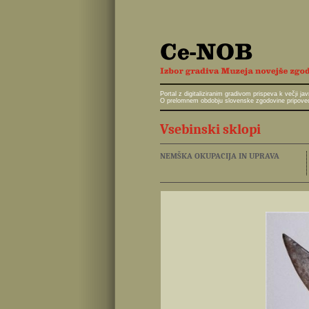
Portal z digitaliziranim gradivom prispeva k večji 
O prelomnem obdobju slovenske zgodovine pripoveduj
Vsebinski sklopi
NEMŠKA OKUPACIJA IN UPRAVA