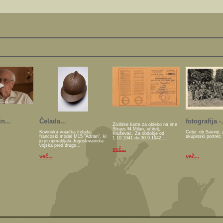
n...
Čelada...
fotografija -.
Živilske karte za obleko na ime
Štraus M.Milan, učitelj,
Kovinska vojaška čelada,
Celje: ob Savinji, 
Kruševac. Za obdobje od
francoski model M15 "Adrian", ki
skupinski portret:
1.10.1941 do 30.9.1942....
jo je uporabljala Jugoslovanska
vojska pred drugo...
več...
več...
več...