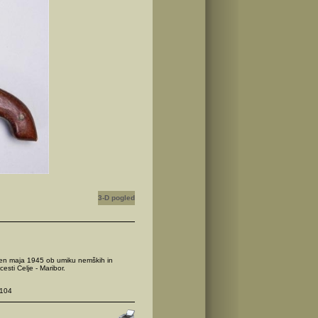
3-D pogled
njen maja 1945 ob umiku nemških in
esti Celje - Maribor.
104