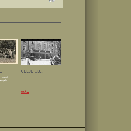
..
CELJE OB...
zunanji
 vojaki
več...