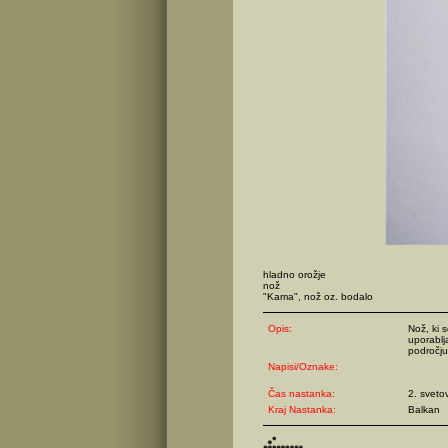
hladno orožje
nož
"Kama", nož oz. bodalo
Opis:
Nož, ki 
uporablja
področju
Napisi/Oznake:
Čas nastanka:
2. sveto
Kraj Nastanka:
Balkan