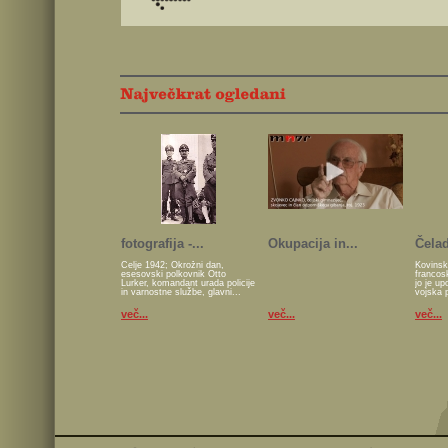
fotografija -...
Okupacija in...
Čelad
Celje 1942; Okrožni dan,
Kovinsk
esesovski polkovnik Otto
francos
Lurker, komandant urada policije
jo je u
in varnostne službe, glavni...
vojska 
več...
več...
več...