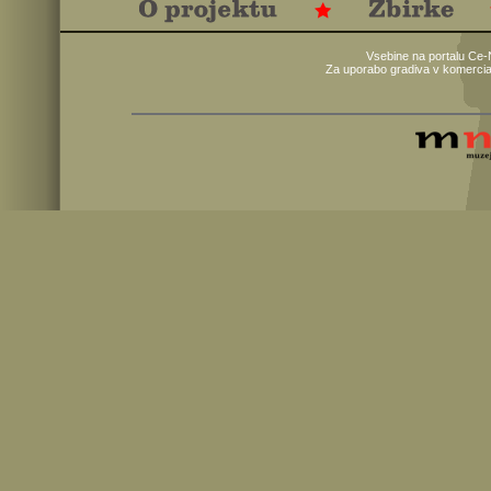
Vsebine na portalu Ce-
Za uporabo gradiva v komercia