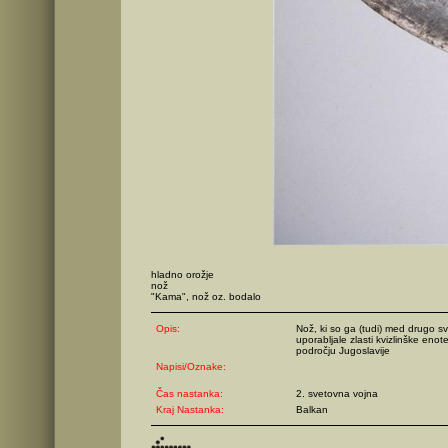
hladno orožje
nož
"Kama", nož oz. bodalo
Opis:
Nož, ki so ga (tudi) med drugo s
uporabljale zlasti kvizlinške enote 
področju Jugoslavije
Napisi/Oznake:
Čas nastanka:
2. svetovna vojna
Kraj Nastanka:
Balkan