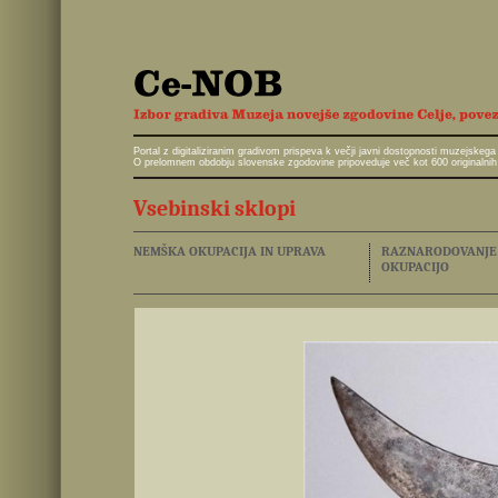
Portal z digitaliziranim gradivom prispeva k večji javni dostopnosti muzejskeg
O prelomnem obdobju slovenske zgodovine pripoveduje več kot 600 originalnih 
Vsebinski sklopi
NEMŠKA OKUPACIJA IN UPRAVA
RAZNARODOVANJE I
OKUPACIJO