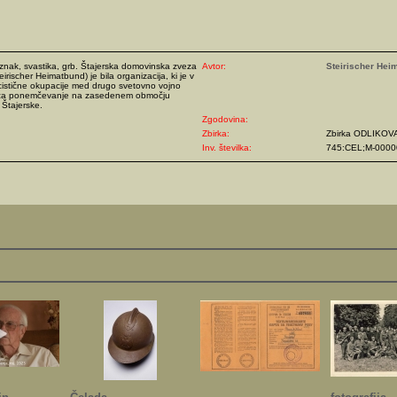
znak, svastika, grb. Štajerska domovinska zveza
Avtor:
Steirischer Hei
irischer Heimatbund) je bila organizacija, ki je v
istične okupacije med drugo svetovno vojno
 za ponemčevanje na zasedenem območju
Štajerske.
Zgodovina:
Zbirka:
Zbirka ODLIKOV
Inv. številka:
745:CEL;M-0000