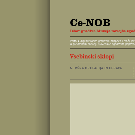
Portal z digitaliziranim gradivom prispeva k večji 
O prelomnem obdobju slovenske zgodovine pripoveduj
Vsebinski sklopi
NEMŠKA OKUPACIJA IN UPRAVA