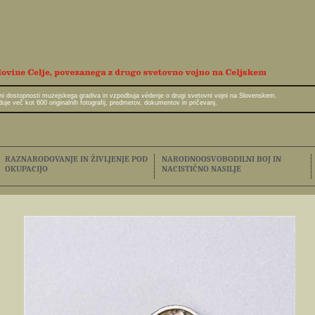
javni dostopnosti muzejskega gradiva in vzpodbuja védenje o drugi svetovni vojni na Slovenskem.
e več kot 600 originalnih fotografij, predmetov, dokumentov in pričevanj.
RAZNARODOVANJE IN ŽIVLJENJE POD
NARODNOOSVOBODILNI BOJ IN
OKUPACIJO
NACISTIČNO NASILJE