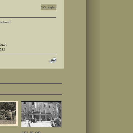
3-D pogled
matbund
ANJA
022