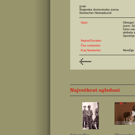
znak
Štajerska domovinska zveza
Steirischer Heimatbund
Opis:
Okrogel 
(nem. Ste
času nac
skrbela
Spodnje 
Napisi/Oznake:
Čas nastanka:
Kraj Nastanka:
Nemčija