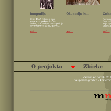
fotografija -...
Okupacija in...
Čelad
Celje 1942; Okrožni dan,
Kovinsk
esesovski polkovnik Otto
francos
Lurker, komandant urada policije
jo je u
in varnostne službe, glavni...
vojska 
več...
več...
več...
Vsebine na portalu Ce-
Za uporabo gradiva v komercia