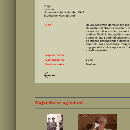
revija
brošura
Untersteirische Kalender 1943
Steirischer Heimatbund
Opis:
Revija Štajerske domovinske zvez
Heimatbund) "Untersteirische Ka
naslovnici dekle z vrčem na rami 
reviji so članki in fotografije iz
dogodkih na Spodnještajerskem. 
so izrazito propagandno usmerjen
črnobele. Na prvi strani je fotogra
drigi pa šefa civilne uprave dr. Si
nemškem jeziku.
Napisi/Oznake:
Čas nastanka:
1943
Kraj Nastanka:
Maribor