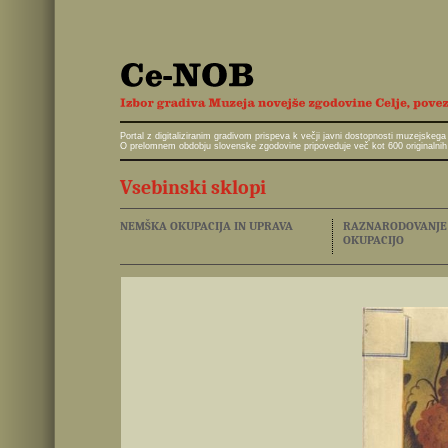
Portal z digitaliziranim gradivom prispeva k večji javni dostopnosti muzejskeg
O prelomnem obdobju slovenske zgodovine pripoveduje več kot 600 originalnih 
Vsebinski sklopi
NEMŠKA OKUPACIJA IN UPRAVA
RAZNARODOVANJE I
OKUPACIJO