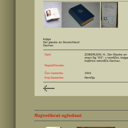
knjiga
Der glaube an Deutschland
Dachau
Opis:
ZOBERLEIN, H., Der Glaube an D
strani žig "KS", v nemščini, knjiga
knjižnice taborišča Dachau.
Napisi/Oznake:
Čas nastanka:
1941
Kraj Nastanka:
Nemčija