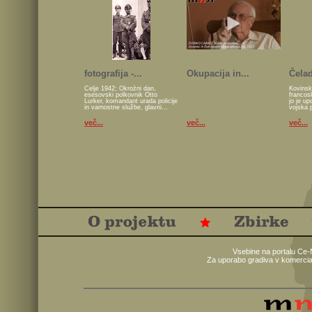
fotografija -...
Okupacija in...
Čelad
Celje 1942; Okrožni dan,
Kovinsk
esesovski polkovnik Otto
francos
Lurker, komandant urada policije
jo je u
in varnostne službe, glavni...
vojska 
več...
več...
več...
Vsebine na portalu Ce-
Za uporabo gradiva v komercia