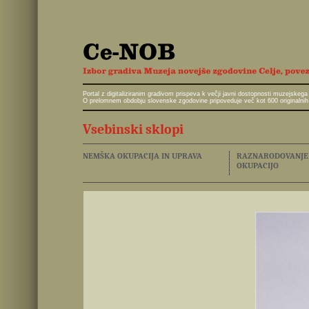
Portal z digitaliziranim gradivom prispeva k večji javni dostopnosti muzejskeg
O prelomnem obdobju slovenske zgodovine pripoveduje več kot 600 originalnih 
Vsebinski sklopi
NEMŠKA OKUPACIJA IN UPRAVA
RAZNARODOVANJE I
OKUPACIJO