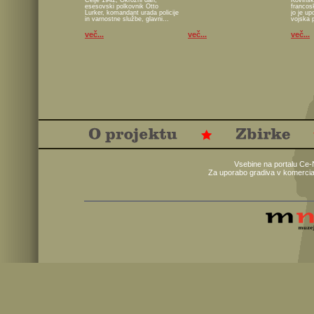
Celje 1942; Okrožni dan,
Kovinsk
esesovski polkovnik Otto
francos
Lurker, komandant urada policije
jo je u
in varnostne službe, glavni...
vojska 
več...
več...
več...
Vsebine na portalu Ce-
Za uporabo gradiva v komercia