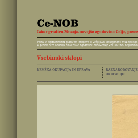
Portal z digitaliziranim gradivom prispeva k večji javni dostopnosti muzejskeg
O prelomnem obdobju slovenske zgodovine pripoveduje več kot 600 originalnih 
Vsebinski sklopi
NEMŠKA OKUPACIJA IN UPRAVA
RAZNARODOVANJE I
OKUPACIJO