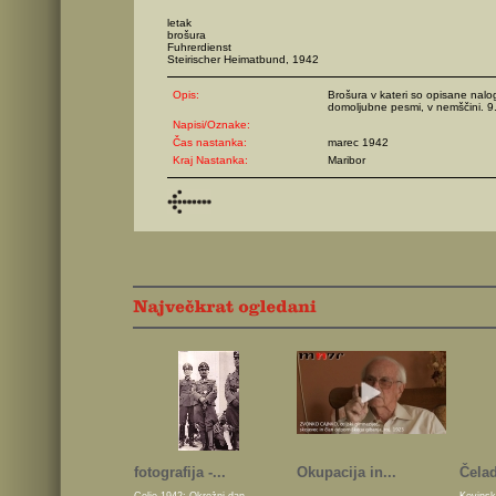
letak
brošura
Fuhrerdienst
Steirischer Heimatbund, 1942
Opis:
Brošura v kateri so opisane nal
domoljubne pesmi, v nemščini. 9.
Napisi/Oznake:
Čas nastanka:
marec 1942
Kraj Nastanka:
Maribor
fotografija -...
Okupacija in...
Čelad