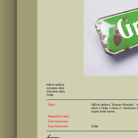
hišna tablica
oznaka ulice
Oznaka ulice
Celje
Opis:
Ulična tablica "Grazer-Strasse",
ulico v Celju v času 2. svetovne
napis bele barve.
Napisi/Oznake:
Čas nastanka:
Kraj Nastanka:
Celje