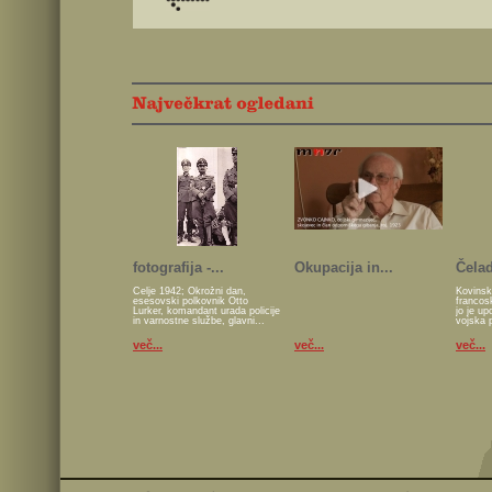
fotografija -...
Okupacija in...
Čelad
Celje 1942; Okrožni dan,
Kovinsk
esesovski polkovnik Otto
francos
Lurker, komandant urada policije
jo je u
in varnostne službe, glavni...
vojska 
več...
več...
več...