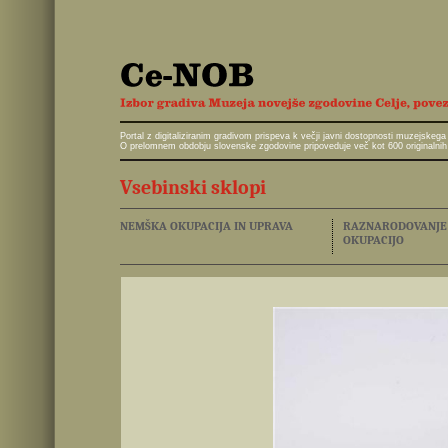
Portal z digitaliziranim gradivom prispeva k večji javni dostopnosti muzejskeg
O prelomnem obdobju slovenske zgodovine pripoveduje več kot 600 originalnih 
Vsebinski sklopi
NEMŠKA OKUPACIJA IN UPRAVA
RAZNARODOVANJE I
OKUPACIJO