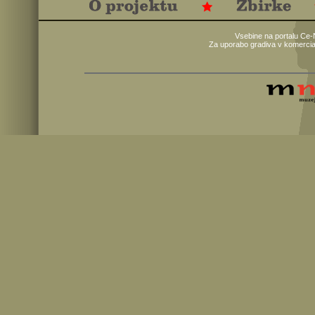
Vsebine na portalu Ce-
Za uporabo gradiva v komercia