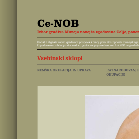
Portal z digitaliziranim gradivom prispeva k večji javni dostopnosti muzejskeg
O prelomnem obdobju slovenske zgodovine pripoveduje več kot 600 originalnih 
Vsebinski sklopi
NEMŠKA OKUPACIJA IN UPRAVA
RAZNARODOVANJE I
OKUPACIJO