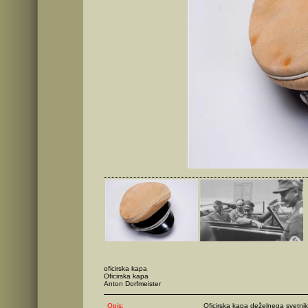
oficirska kapa
Oficirska kapa
Anton Dorfmeister
Opis:
Oficirska kapa deželnega svetni