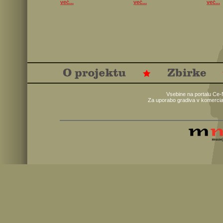
več...
več...
več...
Vsebine na portalu Ce-
Za uporabo gradiva v komercia