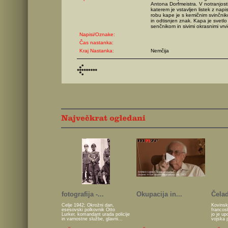
Antona Dorfmeistra. V notranjost
katerem je vstavljen listek z nap
robu kape je s kemičnim svinčnik
in odtisnjen znak. Kapa je svetlo
senčnikom in sivimi okrasnimi vrv
Napisi/Oznake:
Čas nastanka:
Kraj Nastanka:
Nemčija
fotografija -...
Okupacija in...
Čelad
Celje 1942; Okrožni dan,
Kovinsk
esesovski polkovnik Otto
francos
Lurker, komandant urada policije
jo je u
in varnostne službe, glavni...
vojska 