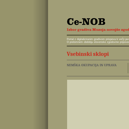
Portal z digitaliziranim gradivom prispeva k večji 
O prelomnem obdobju slovenske zgodovine pripoveduj
Vsebinski sklopi
NEMŠKA OKUPACIJA IN UPRAVA