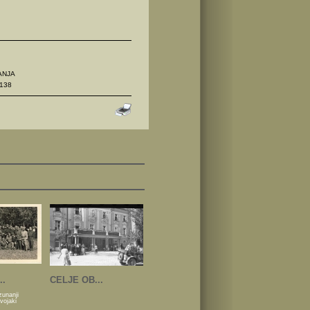
ANJA
138
..
CELJE OB...
zunanji
 vojaki