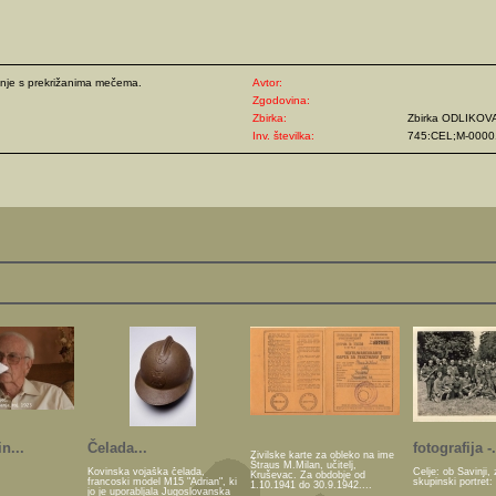
nje s prekrižanima mečema.
Avtor:
Zgodovina:
Zbirka:
Zbirka ODLIKOV
Inv. številka:
745:CEL;M-0000
n...
Čelada...
fotografija -.
Živilske karte za obleko na ime
Štraus M.Milan, učitelj,
Kovinska vojaška čelada,
Celje: ob Savinji, 
Kruševac. Za obdobje od
francoski model M15 "Adrian", ki
skupinski portret:
1.10.1941 do 30.9.1942....
jo je uporabljala Jugoslovanska