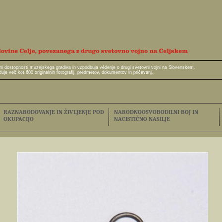
javni dostopnosti muzejskega gradiva in vzpodbuja védenje o drugi svetovni vojni na Slovenskem.
e več kot 600 originalnih fotografij, predmetov, dokumentov in pričevanj.
RAZNARODOVANJE IN ŽIVLJENJE POD
NARODNOOSVOBODILNI BOJ IN
OKUPACIJO
NACISTIČNO NASILJE