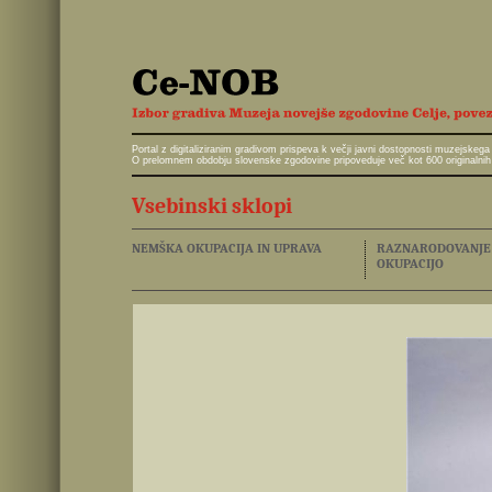
Portal z digitaliziranim gradivom prispeva k večji javni dostopnosti muzejskeg
O prelomnem obdobju slovenske zgodovine pripoveduje več kot 600 originalnih 
Vsebinski sklopi
NEMŠKA OKUPACIJA IN UPRAVA
RAZNARODOVANJE I
OKUPACIJO