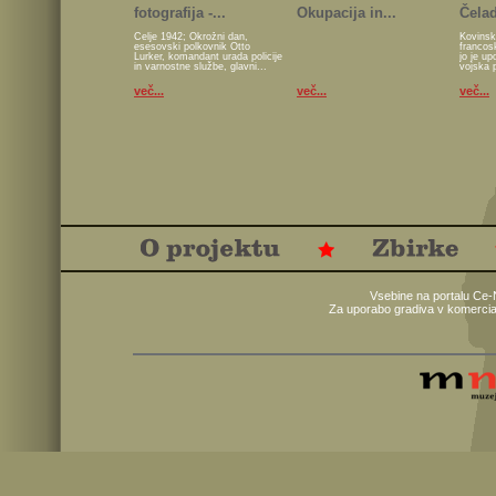
fotografija -...
Okupacija in...
Čelad
Celje 1942; Okrožni dan,
Kovinsk
esesovski polkovnik Otto
francos
Lurker, komandant urada policije
jo je u
in varnostne službe, glavni...
vojska 
več...
več...
več...
Vsebine na portalu Ce-
Za uporabo gradiva v komercia