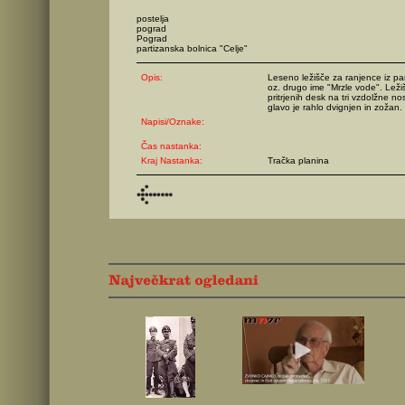
postelja
pograd
Pograd
partizanska bolnica "Celje"
Opis:
Leseno ležišče za ranjence iz par
oz. drugo ime "Mrzle vode". Leži
pritrjenih desk na tri vzdolžne n
glavo je rahlo dvignjen in zožan.
Napisi/Oznake:
Čas nastanka:
Kraj Nastanka:
Tračka planina