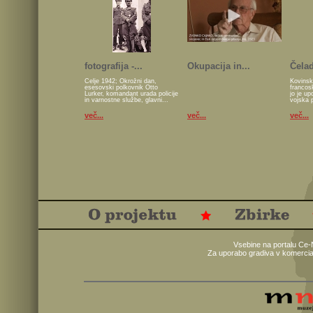
fotografija -...
Okupacija in...
Čelad
Celje 1942; Okrožni dan,
Kovinsk
esesovski polkovnik Otto
francos
Lurker, komandant urada policije
jo je u
in varnostne službe, glavni...
vojska 
več...
več...
več...
Vsebine na portalu Ce-
Za uporabo gradiva v komercia