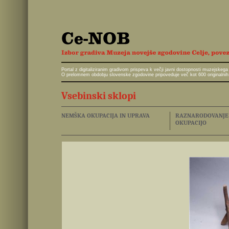
Portal z digitaliziranim gradivom prispeva k večji javni dostopnosti muzejskeg
O prelomnem obdobju slovenske zgodovine pripoveduje več kot 600 originalnih 
Vsebinski sklopi
NEMŠKA OKUPACIJA IN UPRAVA
RAZNARODOVANJE I
OKUPACIJO