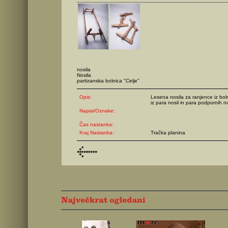
nosila
Nosila
partizanska bolnica "Celje"
Opis:
Lesena nosila za ranjence iz boln
iz para nosil in para podpornih nog
Napisi/Oznake:
Čas nastanka:
Kraj Nastanka:
Tračka planina