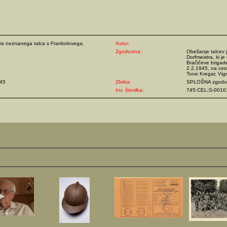
ra neznanega talca s Frankolovega.
Avtor:
Zgodovina:
Obešanje talcev j
Dorfmeistra, ki j
Bračičeve brigad
2.2.1945, na ces
Tone Kregar, Vigr
45
Zbirka:
SPLOŠNA zgodov
Inv. številka:
745:CEL;S-0010