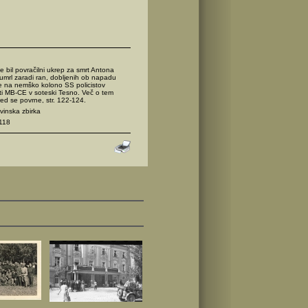
e bil povračilni ukrep za smrt Antona
e umrl zaradi ran, dobljenih ob napadu
e na nemško kolono SS policistov
ti MB-CE v soteski Tesno. Več o tem
ed se povrne, str. 122-124.
inska zbirka
118