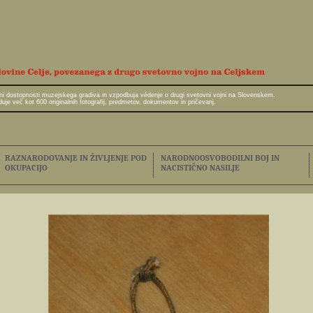
javni dostopnosti muzejskega gradiva in vzpodbuja védenje o drugi svetovni vojni na Slovenskem.
e več kot 600 originalnih fotografij, predmetov, dokumentov in pričevanj.
RAZNARODOVANJE IN ŽIVLJENJE POD
NARODNOOSVOBODILNI BOJ IN
OKUPACIJO
NACISTIČNO NASILJE