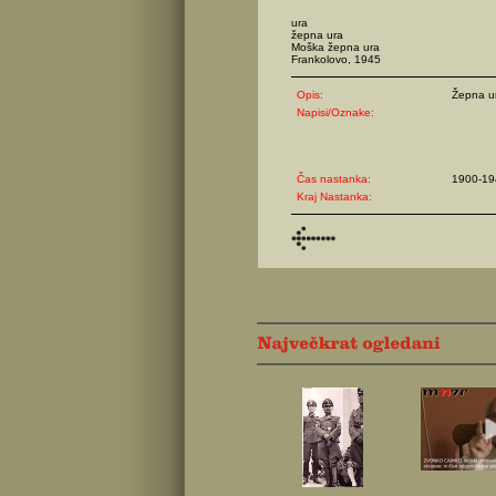
ura
žepna ura
Moška žepna ura
Frankolovo, 1945
Opis:
Žepna u
Napisi/Oznake:
Čas nastanka:
1900-19
Kraj Nastanka: