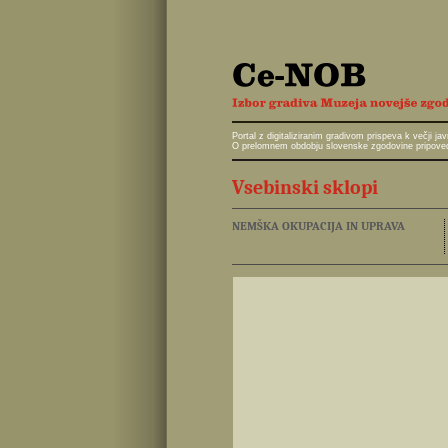
Portal z digitaliziranim gradivom prispeva k večji 
O prelomnem obdobju slovenske zgodovine pripoveduj
Vsebinski sklopi
NEMŠKA OKUPACIJA IN UPRAVA