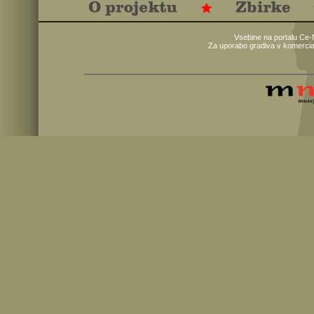
Vsebine na portalu Ce-
Za uporabo gradiva v komercia