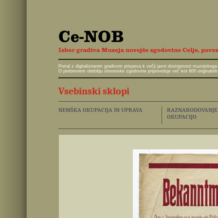
Portal z digitaliziranim gradivom prispeva k večji javni dostopnosti muzejskeg
O prelomnem obdobju slovenske zgodovine pripoveduje več kot 600 originalnih 
Vsebinski sklopi
NEMŠKA OKUPACIJA IN UPRAVA
RAZNARODOVANJE I
OKUPACIJO