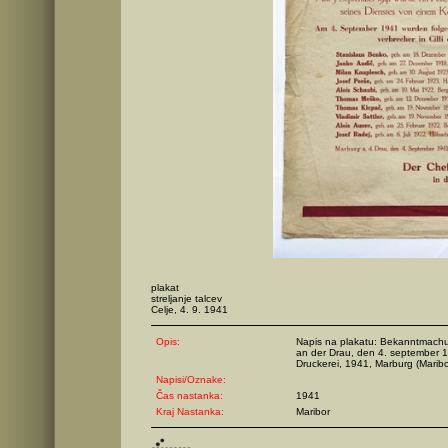
plakat
streljanje talcev
Celje, 4. 9. 1941
Opis:
Napis na plakatu: Bekanntmachu
an der Drau, den 4. september 1
Druckerei, 1941, Marburg (Maribo
Napisi/Oznake:
Čas nastanka:
1941
Kraj Nastanka:
Maribor