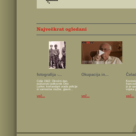
fotografija -...
Okupacija in...
Čelad
Celje 1942; Okrožni dan,
Kovinsk
esesovski polkovnik Otto
francos
Lurker, komandant urada policije
jo je u
in varnostne službe, glavni...
vojska 
več...
več...
več...