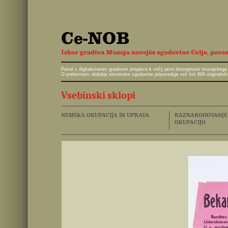
Portal z digitaliziranim gradivom prispeva k večji javni dostopnosti muzejskeg
O prelomnem obdobju slovenske zgodovine pripoveduje več kot 600 originalnih 
Vsebinski sklopi
NEMŠKA OKUPACIJA IN UPRAVA
RAZNARODOVANJE I
OKUPACIJO