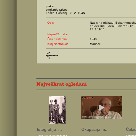
plakat
streljanje talcev
Laško, Šoštanj, 28. 2. 1945
Opis:
Napis na plakatu: Bekanntmachu
an der Drau, den 3. marz 1945, 
28.2.1945
Napisi/Oznake:
Čas nastanka:
1945
Kraj Nastanka:
Maribor
fotografija -...
Okupacija in...
Čelad