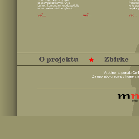
Celje 1942; Okrožni dan,
Kovinsk
esesovski polkovnik Otto
francos
Lurker, komandant urada policije
jo je u
in varnostne službe, glavni...
vojska 
več...
več...
več...
Vsebine na portalu Ce-
Za uporabo gradiva v komercia