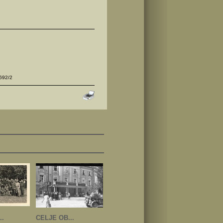
692/2
..
CELJE OB...