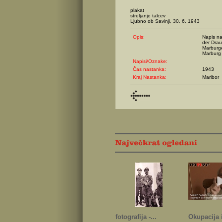
plakat
streljanje talcev
Ljubno ob Savinji, 30. 6. 1943
Opis:
Napis n
der Drau
Marburge
Marburg 
Napisi/Oznake:
Čas nastanka:
1943
Kraj Nastanka:
Maribor
fotografija -...
Okupacija i