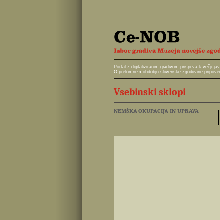
Portal z digitaliziranim gradivom prispeva k večji 
O prelomnem obdobju slovenske zgodovine pripoveduj
Vsebinski sklopi
NEMŠKA OKUPACIJA IN UPRAVA