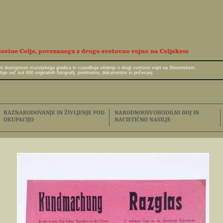
javni dostopnosti muzejskega gradiva in vzpodbuja védenje o drugi svetovni vojni na Slovenskem.
e več kot 600 originalnih fotografij, predmetov, dokumentov in pričevanj.
RAZNARODOVANJE IN ŽIVLJENJE POD
NARODNOOSVOBODILNI BOJ IN
OKUPACIJO
NACISTIČNO NASILJE