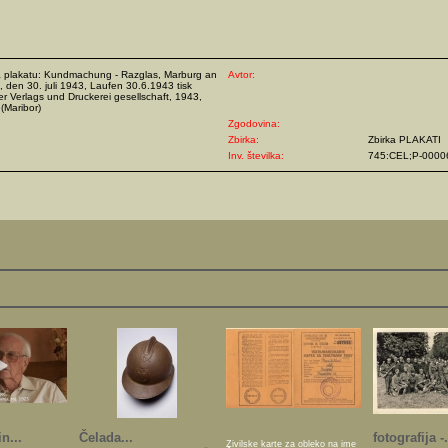
a plakatu: Kundmachung - Razglas, Marburg an
Avtor:
, den 30. juli 1943, Laufen 30.6.1943 tisk
r Verlags und Druckerei gesellschaft, 1943,
(Maribor)
Zgodovina:
Zbirka:
Zbirka PLAKATI
Inv. številka:
745:CEL;P-0000
n...
Čelada...
fotografija -.
Živilske karte za obleko na ime