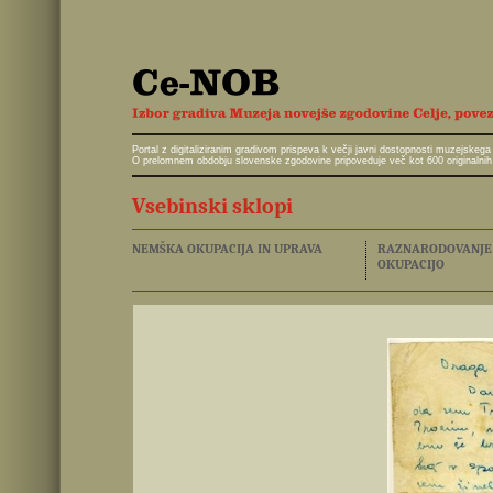
Portal z digitaliziranim gradivom prispeva k večji javni dostopnosti muzejskeg
O prelomnem obdobju slovenske zgodovine pripoveduje več kot 600 originalnih 
Vsebinski sklopi
NEMŠKA OKUPACIJA IN UPRAVA
RAZNARODOVANJE I
OKUPACIJO