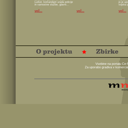
Lurker, komandant urada policije
jo je u
in varnostne službe, glavni...
vojska 
več...
več...
več...
Vsebine na portalu Ce-
Za uporabo gradiva v komercia