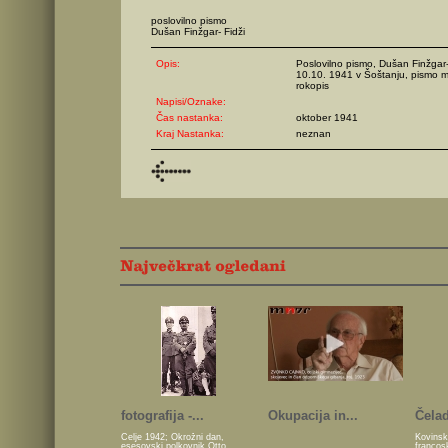
poslovilno pismo
Dušan Finžgar- Fidži
Opis:
Poslovilno pismo, Dušan Finžgar- 
10.10. 1941 v Šoštanju, pismo m
rokopis
Napisi/Oznake:
Čas nastanka:
oktober 1941
Kraj Nastanka:
neznan
fotografija -...
Okupacija in...
Čelad
Celje 1942; Okrožni dan,
Kovinsk
esesovski polkovnik Otto
francos