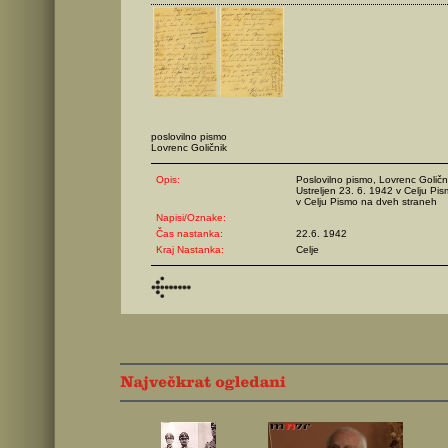
poslovilno pismo
Lovrenc Goličnik
Opis:
Poslovilno pismo, Lovrenc Goličn
Ustreljen 23. 6. 1942 v Celju P
v Celju Pismo na dveh straneh
Napisi/Oznake:
Čas nastanka:
22.6. 1942
Kraj Nastanka:
Celje