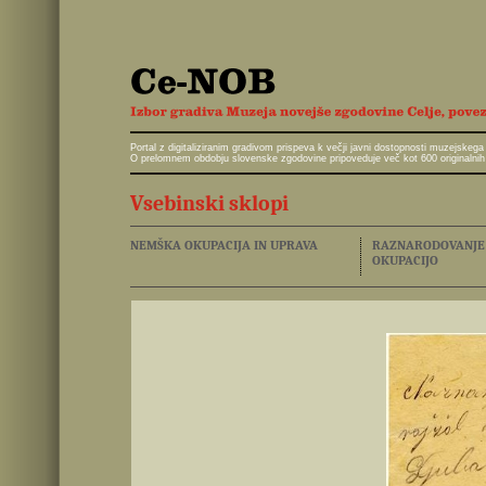
Portal z digitaliziranim gradivom prispeva k večji javni dostopnosti muzejskeg
O prelomnem obdobju slovenske zgodovine pripoveduje več kot 600 originalnih 
Vsebinski sklopi
NEMŠKA OKUPACIJA IN UPRAVA
RAZNARODOVANJE I
OKUPACIJO