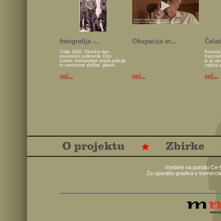
fotografija -...
Okupacija in...
Čelad
Celje 1942; Okrožni dan,
Kovinsk
esesovski polkovnik Otto
francos
Lurker, komandant urada policije
jo je u
in varnostne službe, glavni...
vojska 
več...
več...
več...
Vsebine na portalu Ce-
Za uporabo gradiva v komercia