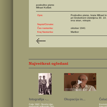
poslovilno pismo
Mihael Kolšek
Opis:
Poslovilno pismo, brata Mihael i
pri Grobelnem Ustreljena 30. 10.
ena stran, rokopis
Napisi/Oznake:
Čas nastanka:
oktober 1941
Kraj Nastanka:
Maribor
fotografija -...
Okupacija in...
Čelad
Celje 1942; Okrožni dan,
Kovinsk
esesovski polkovnik Otto
francos