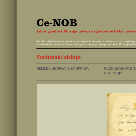
Portal z digitaliziranim gradivom prispeva k večji javni dostopnosti muzejskeg
O prelomnem obdobju slovenske zgodovine pripoveduje več kot 600 originalnih 
Vsebinski sklopi
NEMŠKA OKUPACIJA IN UPRAVA
RAZNARODOVANJE I
OKUPACIJO