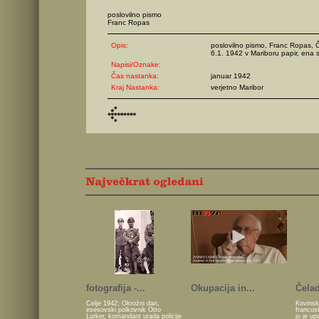
poslovilno pismo
Franc Ropas
Opis:
poslovilno pismo, Franc Ropas, Č
6.1. 1942 v Mariboru papir, ena s
Napisi/Oznake:
Čas nastanka:
januar 1942
Kraj Nastanka:
verjetno Maribor
fotografija -...
Okupacija in...
Čelad
Celje 1942; Okrožni dan,
Kovinsk
esesovski polkovnik Otto
francos
Lurker, komandant urada policije
jo je u