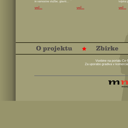
in varnostne službe, glavni...
vojska 
več...
več...
več...
Vsebine na portalu Ce-
Za uporabo gradiva v komercia