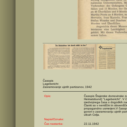
Časopis
Lagebericht
Zasramovanje ujetih partizanov, 1942
Opis:
Časopis Štajerske domovinske zv
Heimatsbund) "Lagebericht". V ča
medvojnega časa o dogodkih na
Članki so v nemščini in slovenščin
propagandno usmerjeni.V časopisu
govori o zasramovanju ujetih par
ulicah Celja.
Napisi/Oznake:
Čas nastanka:
22.11.1942