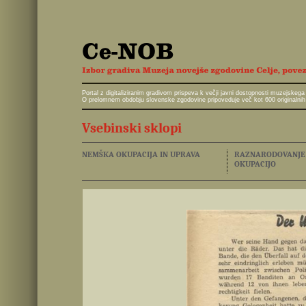
Portal z digitaliziranim gradivom prispeva k večji javni dostopnosti muzejskeg
O prelomnem obdobju slovenske zgodovine pripoveduje več kot 600 originalnih 
Vsebinski sklopi
NEMŠKA OKUPACIJA IN UPRAVA
RAZNARODOVANJE I
OKUPACIJO