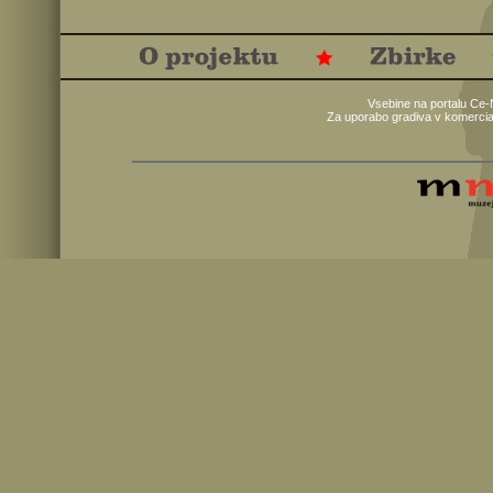
Vsebine na portalu Ce-
Za uporabo gradiva v komercia