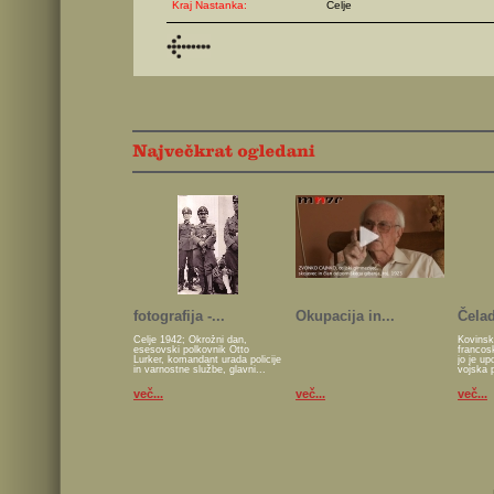
Kraj Nastanka:
Celje
fotografija -...
Okupacija in...
Čelad
Celje 1942; Okrožni dan,
Kovinsk
esesovski polkovnik Otto
francos
Lurker, komandant urada policije
jo je u
in varnostne službe, glavni...
vojska 
več...
več...
več...