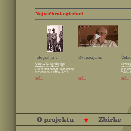
fotografija -...
Okupacija in...
Čelad
Celje 1942; Okrožni dan,
Kovinsk
esesovski polkovnik Otto
francos
Lurker, komandant urada policije
jo je u
in varnostne službe, glavni...
vojska 
več...
več...
več...