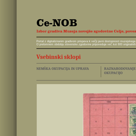
Portal z digitaliziranim gradivom prispeva k večji javni dostopnosti muzejskeg
O prelomnem obdobju slovenske zgodovine pripoveduje več kot 600 originalnih 
Vsebinski sklopi
NEMŠKA OKUPACIJA IN UPRAVA
RAZNARODOVANJE I
OKUPACIJO