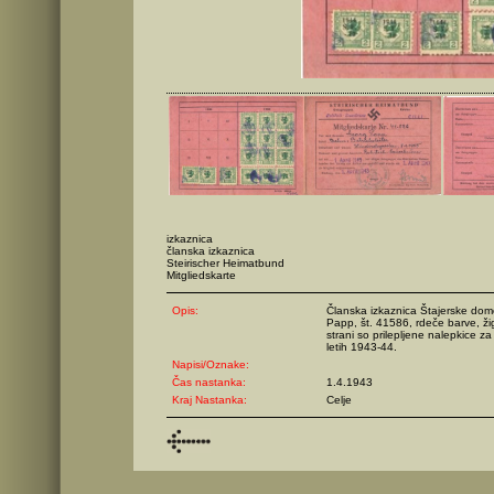
izkaznica
članska izkaznica
Steirischer Heimatbund
Mitgliedskarte
Opis:
Članska izkaznica Štajerske do
Papp, št. 41586, rdeče barve, ži
strani so prilepljene nalepkice z
letih 1943-44.
Napisi/Oznake:
Čas nastanka:
1.4.1943
Kraj Nastanka:
Celje