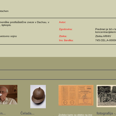
eutschen
nemške protifašistične zveze v Dachau, v
Avtor:
 tipkopis.
Zgodovina:
Predmet je bil v l
koncentracijskem
vetovno vojno
Zbirka:
Zbirka ARHIV
Inv. številka:
745:CEL;A-0000
n...
Čelada...
fotografija -.
Živilske karte za obleko na ime