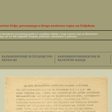
javni dostopnosti muzejskega gradiva in vzpodbuja védenje o drugi svetovni vojni na Slovenskem.
e več kot 600 originalnih fotografij, predmetov, dokumentov in pričevanj.
RAZNARODOVANJE IN ŽIVLJENJE POD
NARODNOOSVOBODILNI BOJ IN
OKUPACIJO
NACISTIČNO NASILJE