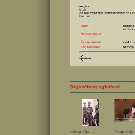
razglas
letak
An alle freiheitlich antifaschistischen L
Dachau
Opis:
Razglas 
nemščini,
Napisi/Oznake:
Čas nastanka:
med 2. s
Kraj Nastanka:
Nemčija
fotografija -...
Okupacija i