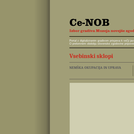
Portal z digitaliziranim gradivom prispeva k večji 
O prelomnem obdobju slovenske zgodovine pripoveduj
Vsebinski sklopi
NEMŠKA OKUPACIJA IN UPRAVA