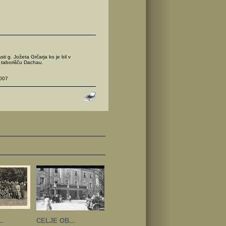
asti g. Jožeta Grčarja ko je bil v
 taborišču Dachau.
007
..
CELJE OB...