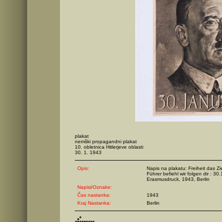
plakat
nemški propagandni plakat
10. obletnica Hitlerjeve oblasti
30. 1. 1943
Opis:
Napis na plakatu: Freiheit das Zi
Führer befiehl wir folgen dir : 30
Erasmusdruck, 1943, Berlin
Napisi/Oznake:
Čas nastanka:
1943
Kraj Nastanka:
Berlin