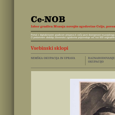
Portal z digitaliziranim gradivom prispeva k večji javni dostopnosti muzejskeg
O prelomnem obdobju slovenske zgodovine pripoveduje več kot 600 originalnih 
Vsebinski sklopi
NEMŠKA OKUPACIJA IN UPRAVA
RAZNARODOVANJE I
OKUPACIJO