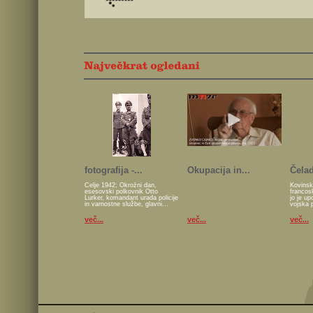
fotografija -...
Okupacija in...
Čelad
Celje 1942; Okrožni dan,
Kovinsk
esesovski polkovnik Otto
francos
Lurker, komandant urada policije
jo je u
in varnostne službe, glavni...
vojska 
več...
več...
več...