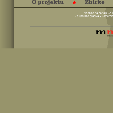
Vsebine na portalu Ce-
Za uporabo gradiva v komercia