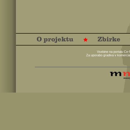
Vsebine na portalu Ce-
Za uporabo gradiva v komercia