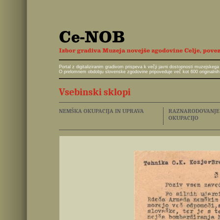
Portal z digitaliziranim gradivom prispeva k večji javni dostopnosti muzejskeg
O prelomnem obdobju slovenske zgodovine pripoveduje več kot 600 originalnih 
Vsebinski sklopi
NEMŠKA OKUPACIJA IN UPRAVA
RAZNARODOVANJE I
OKUPACIJO