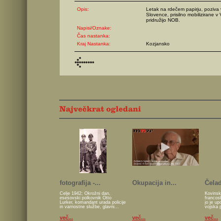
Opis:
Letak na rdečem papirju, poziva 
Slovence, prisilno mobilizirane v
pridružijo NOB.
Napisi/Oznake:
Čas nastanka:
Kraj Nastanka:
Kozjansko
fotografija -...
Okupacija in...
Čelad
Celje 1942; Okrožni dan,
Kovinsk
esesovski polkovnik Otto
francos
Lurker, komandant urada policije
jo je u
in varnostne službe, glavni...
vojska 
več...
več...
več...