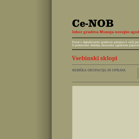
Portal z digitaliziranim gradivom prispeva k večji 
O prelomnem obdobju slovenske zgodovine pripoveduj
Vsebinski sklopi
NEMŠKA OKUPACIJA IN UPRAVA