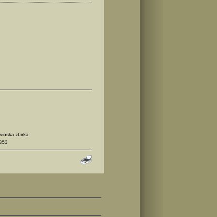
inska zbirka
853