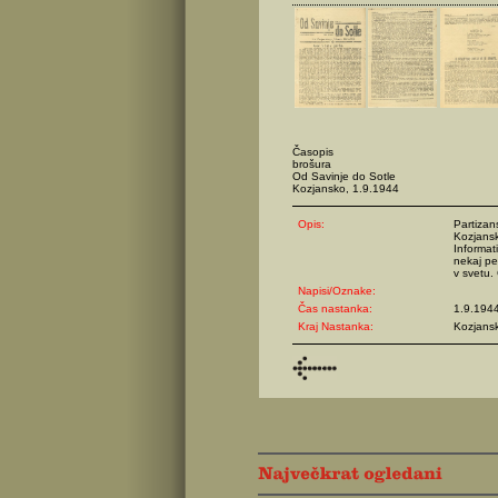
Časopis
brošura
Od Savinje do Sotle
Kozjansko, 1.9.1944
Opis:
Partizan
Kozjansk
Informat
nekaj pe
v svetu.
Napisi/Oznake:
Čas nastanka:
1.9.194
Kraj Nastanka:
Kozjans