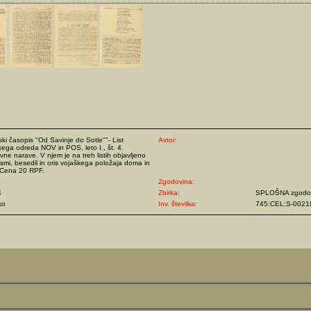
ski časopis "Od Savinje do Sotle""- List
Avtor:
ega odreda NOV in POS, leto I., št. 4.
ivne narave. V njem je na treh listih objavljeno
smi, besedil in oris vojaškega položaja doma in
 Cena 20 RPF.
Zgodovina:
4
Zbirka:
SPLOŠNA zgodov
ko
Inv. številka:
745:CEL;S-0021