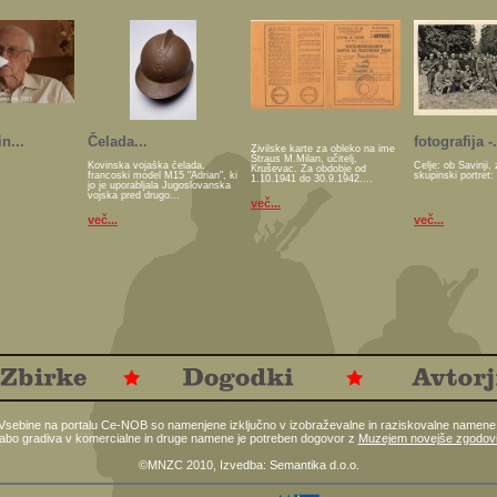
n...
Čelada...
fotografija -.
Živilske karte za obleko na ime
Štraus M.Milan, učitelj,
Kovinska vojaška čelada,
Celje: ob Savinji, 
Kruševac. Za obdobje od
francoski model M15 "Adrian", ki
skupinski portret:
1.10.1941 do 30.9.1942....
jo je uporabljala Jugoslovanska
vojska pred drugo...
več...
več...
več...
Vsebine na portalu Ce-NOB so namenjene izključno v izobraževalne in raziskovalne namene
abo gradiva v komercialne in druge namene je potreben dogovor z
Muzejem novejše zgodovi
©MNZC 2010, Izvedba:
Semantika d.o.o.