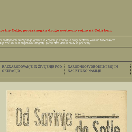
javni dostopnosti muzejskega gradiva in vzpodbuja védenje o drugi svetovni vojni na Slovenskem.
e več kot 600 originalnih fotografij, predmetov, dokumentov in pričevanj.
RAZNARODOVANJE IN ŽIVLJENJE POD
NARODNOOSVOBODILNI BOJ IN
OKUPACIJO
NACISTIČNO NASILJE