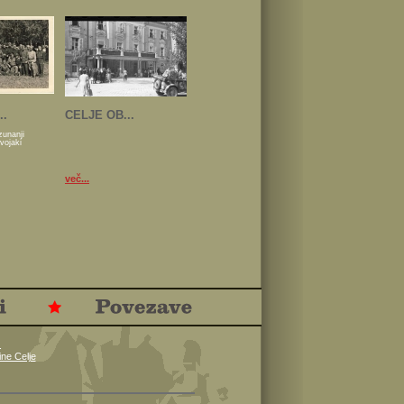
..
CELJE OB...
zunanji
 vojaki
več...
.
ne Celje