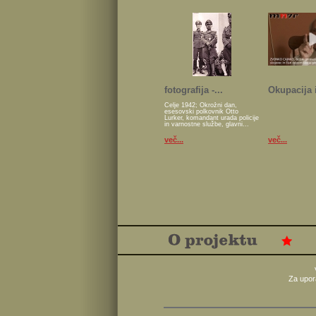
fotografija -...
Okupacija i
Celje 1942; Okrožni dan,
esesovski polkovnik Otto
Lurker, komandant urada policije
in varnostne službe, glavni...
več...
več...
Za upor