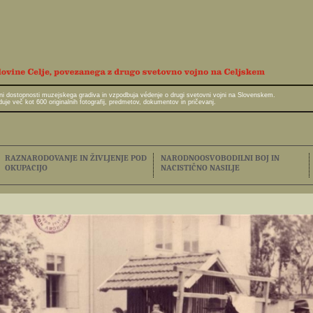
javni dostopnosti muzejskega gradiva in vzpodbuja védenje o drugi svetovni vojni na Slovenskem.
e več kot 600 originalnih fotografij, predmetov, dokumentov in pričevanj.
RAZNARODOVANJE IN ŽIVLJENJE POD
NARODNOOSVOBODILNI BOJ IN
OKUPACIJO
NACISTIČNO NASILJE