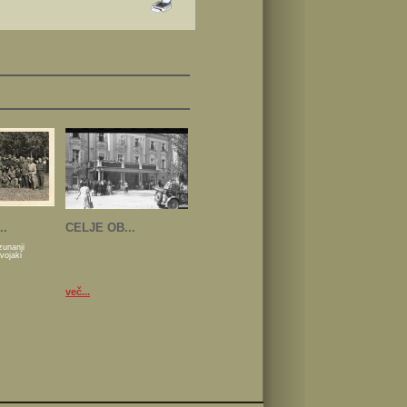
..
CELJE OB...
zunanji
 vojaki
več...