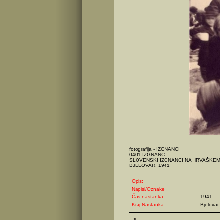
fotografija - IZGNANCI
0401 IZGNANCI
SLOVENSKI IZGNANCI NA HRVAŠKEM
BJELOVAR, 1941
Opis:
Napisi/Oznake:
Čas nastanka:
1941
Kraj Nastanka:
Bjelovar