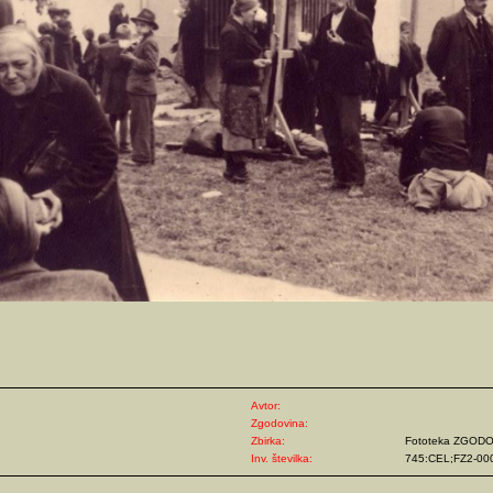
Avtor:
Zgodovina:
Zbirka:
Fototeka ZGOD
Inv. številka:
745:CEL;FZ2-00