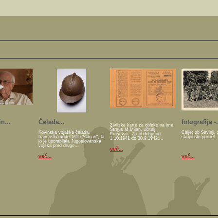
n...
Čelada...
fotografija -.
Živilske karte za obleko na ime
Štraus M.Milan, učitelj,
Kovinska vojaška čelada,
Celje: ob Savinji, 
Kruševac. Za obdobje od
francoski model M15 "Adrian", ki
skupinski portret:
1.10.1941 do 30.9.1942....
jo je uporabljala Jugoslovanska
vojska pred drugo...
več...
več...
več...