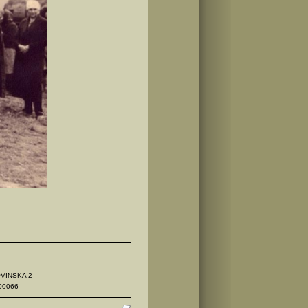
OVINSKA 2
00066