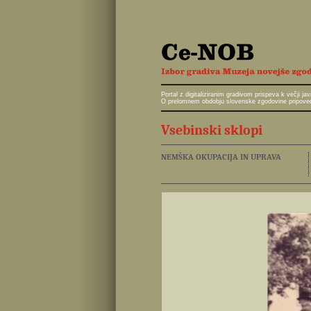
Portal z digitaliziranim gradivom prispeva k večji 
O prelomnem obdobju slovenske zgodovine pripoveduj
Vsebinski sklopi
NEMŠKA OKUPACIJA IN UPRAVA