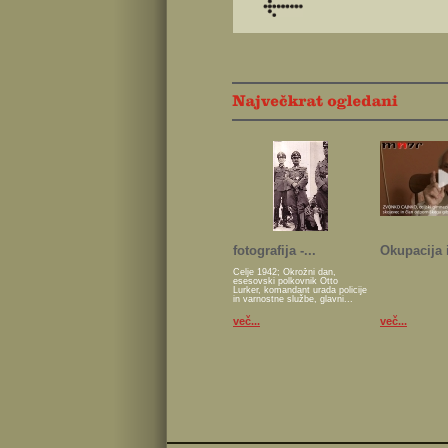
fotografija -...
Okupacija i
Celje 1942; Okrožni dan,
esesovski polkovnik Otto
Lurker, komandant urada policije
in varnostne službe, glavni...
več...
več...