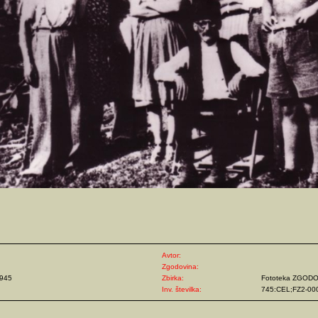
Avtor:
Zgodovina:
1945
Zbirka:
Fototeka ZGOD
Inv. številka:
745:CEL;FZ2-00