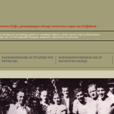
javni dostopnosti muzejskega gradiva in vzpodbuja védenje o drugi svetovni vojni na Slovenskem.
e več kot 600 originalnih fotografij, predmetov, dokumentov in pričevanj.
RAZNARODOVANJE IN ŽIVLJENJE POD
NARODNOOSVOBODILNI BOJ IN
OKUPACIJO
NACISTIČNO NASILJE