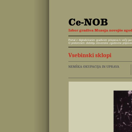
Portal z digitaliziranim gradivom prispeva k večji 
O prelomnem obdobju slovenske zgodovine pripoveduj
Vsebinski sklopi
NEMŠKA OKUPACIJA IN UPRAVA