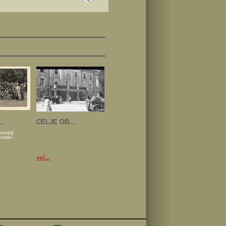
..
CELJE OB...
zunanji
 vojaki
več...