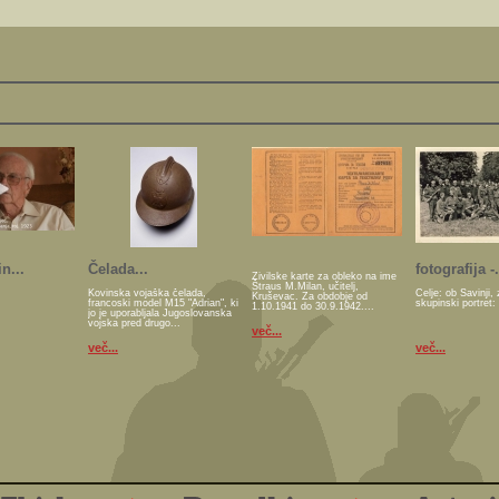
n...
Čelada...
fotografija -.
Živilske karte za obleko na ime
Štraus M.Milan, učitelj,
Kovinska vojaška čelada,
Celje: ob Savinji, 
Kruševac. Za obdobje od
francoski model M15 "Adrian", ki
skupinski portret:
1.10.1941 do 30.9.1942....
jo je uporabljala Jugoslovanska
vojska pred drugo...
več...
več...
več...