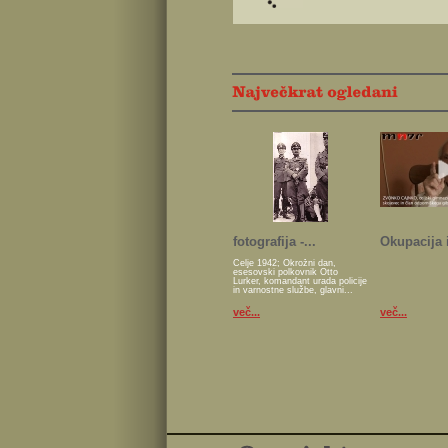
fotografija -...
Okupacija i
Celje 1942; Okrožni dan,
esesovski polkovnik Otto
Lurker, komandant urada policije
in varnostne službe, glavni...
več...
več...