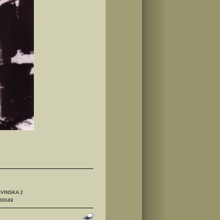
OVINSKA 2
00049