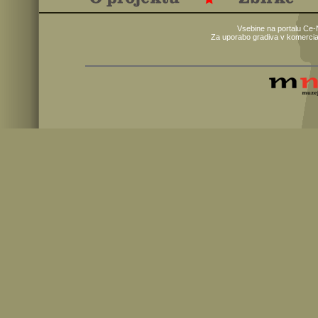
Vsebine na portalu Ce-
Za uporabo gradiva v komercia