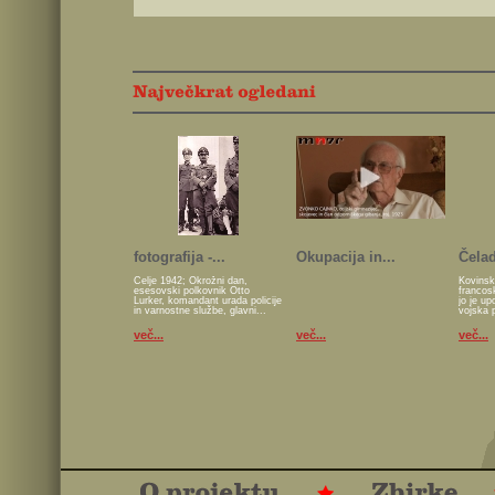
fotografija -...
Okupacija in...
Čelad
Celje 1942; Okrožni dan,
Kovinsk
esesovski polkovnik Otto
francos
Lurker, komandant urada policije
jo je u
in varnostne službe, glavni...
vojska 
več...
več...
več...