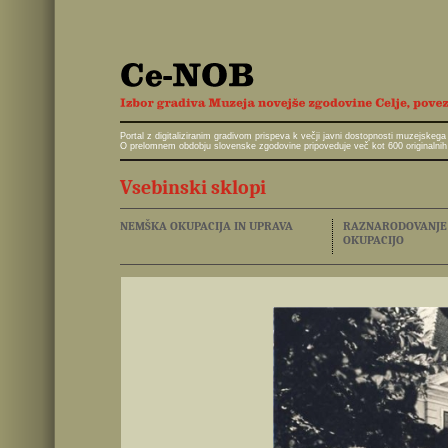
Portal z digitaliziranim gradivom prispeva k večji javni dostopnosti muzejskeg
O prelomnem obdobju slovenske zgodovine pripoveduje več kot 600 originalnih 
Vsebinski sklopi
NEMŠKA OKUPACIJA IN UPRAVA
RAZNARODOVANJE I
OKUPACIJO