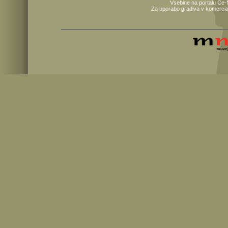
Vsebine na portalu Ce-
Za uporabo gradiva v komercia