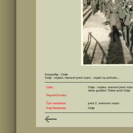
fotografija - Celje
Celje - vojska; manevri pred vojno - vojaki na pohodu...
Opis:
Celje - vojska; manevri pred vojn
mimo gostilne Tlaker proti Celju
Napisi/Oznake:
Čas nastanka:
pred 2. svetovno vojno
Kraj Nastanka:
Celje