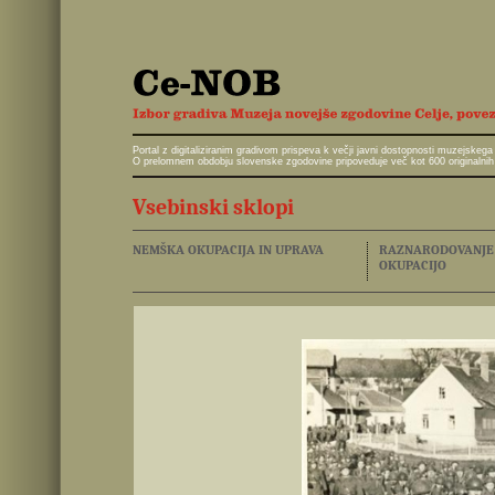
Portal z digitaliziranim gradivom prispeva k večji javni dostopnosti muzejskeg
O prelomnem obdobju slovenske zgodovine pripoveduje več kot 600 originalnih 
Vsebinski sklopi
NEMŠKA OKUPACIJA IN UPRAVA
RAZNARODOVANJE I
OKUPACIJO