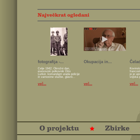
fotografija -...
Okupacija in...
Čelad
Celje 1942; Okrožni dan,
Kovinsk
esesovski polkovnik Otto
francos
Lurker, komandant urada policije
jo je u
in varnostne službe, glavni...
vojska 
več...
več...
več...