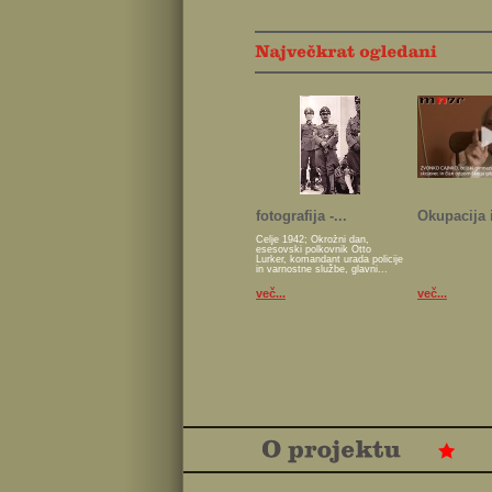
fotografija -...
Okupacija i
Celje 1942; Okrožni dan,
esesovski polkovnik Otto
Lurker, komandant urada policije
in varnostne službe, glavni...
več...
več...