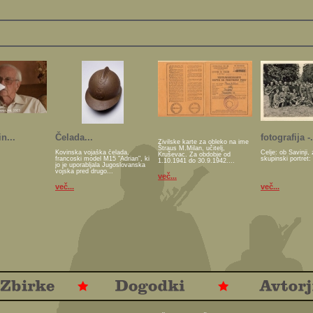
n...
Čelada...
fotografija -.
Živilske karte za obleko na ime
Štraus M.Milan, učitelj,
Kovinska vojaška čelada,
Celje: ob Savinji, 
Kruševac. Za obdobje od
francoski model M15 "Adrian", ki
skupinski portret:
1.10.1941 do 30.9.1942....
jo je uporabljala Jugoslovanska
vojska pred drugo...
več...
več...
več...