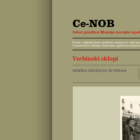
Portal z digitaliziranim gradivom prispeva k večji 
O prelomnem obdobju slovenske zgodovine pripoveduj
Vsebinski sklopi
NEMŠKA OKUPACIJA IN UPRAVA