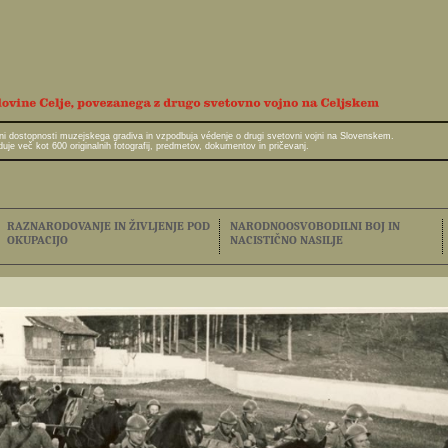
javni dostopnosti muzejskega gradiva in vzpodbuja védenje o drugi svetovni vojni na Slovenskem.
e več kot 600 originalnih fotografij, predmetov, dokumentov in pričevanj.
RAZNARODOVANJE IN ŽIVLJENJE POD
NARODNOOSVOBODILNI BOJ IN
OKUPACIJO
NACISTIČNO NASILJE