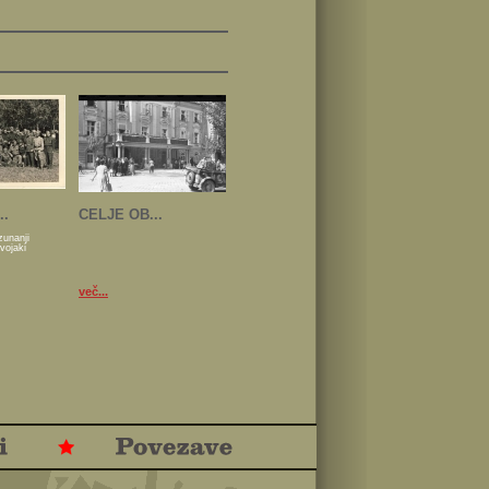
..
CELJE OB...
zunanji
 vojaki
več...