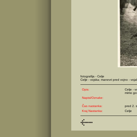
fotografija - Celje
Celje - vojska; manevri pred vojno - voj
Opis:
Celje - 
mimo gos
Napisi/Oznake:
Čas nastanka:
pred 2. 
Kraj Nastanka:
Celje