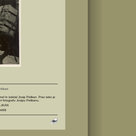
elikan
nel in izdelal Josip Pelikan. Prav tako je
ri fotografu Josipu Pelikanu.
ELIKAN
9496