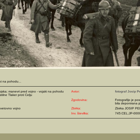
aki na pohodu...
vojska; manevri pred vojno - vojaki na pohodu
Avtor:
fotograf Josip P
tilne Tlaker proti Celju
Zgodovina:
Fotografijo je pos
bila deponirana p
svetovno vojno
Zbirka:
Zbirka JOSIP P
Inv. številka:
745:CEL;JP-000