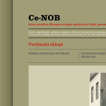
Portal z digitaliziranim gradivom prispeva k večji javni dostopnosti muzejskeg
O prelomnem obdobju slovenske zgodovine pripoveduje več kot 600 originalnih 
Vsebinski sklopi
NEMŠKA OKUPACIJA IN UPRAVA
RAZNARODOVANJE I
OKUPACIJO