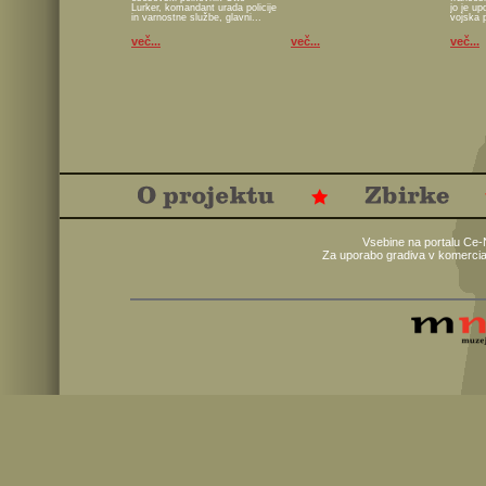
Lurker, komandant urada policije
jo je u
in varnostne službe, glavni...
vojska 
več...
več...
več...
Vsebine na portalu Ce-
Za uporabo gradiva v komercia