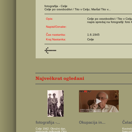
fotografija - Celje
Celje po osvoboditvi / Tito v Celju; Maršal Tito v...
Opis:
Celje po osvoboditvi / Tito v Celj
napis spredaj na fotografiji: foto
Napisi/Oznake:
Čas nastanka:
1.6.1945
Kraj Nastanka:
Celje
fotografija -...
Okupacija in...
Čelad
Celje 1942; Okrožni dan,
Kovinsk
esesovski polkovnik Otto
francos