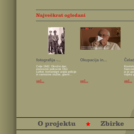
fotografija -...
Okupacija in...
Čelad
Celje 1942; Okrožni dan,
Kovinsk
esesovski polkovnik Otto
francos
Lurker, komandant urada policije
jo je u
in varnostne službe, glavni...
vojska 
več...
več...
več...