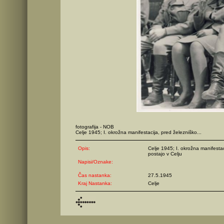
fotografija - NOB
Celje 1945; I. okrožna manifestacija, pred železniško...
Opis:
Celje 1945; I. okrožna manifestac
postajo v Celju
Napisi/Oznake:
Čas nastanka:
27.5.1945
Kraj Nastanka:
Celje