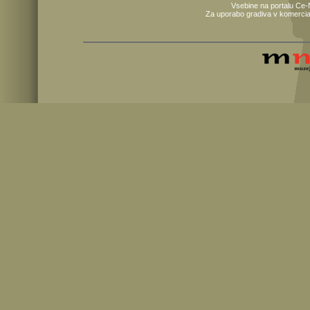
Vsebine na portalu Ce-
Za uporabo gradiva v komercia