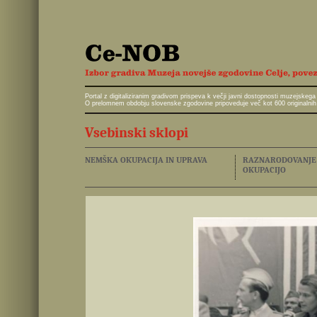
Portal z digitaliziranim gradivom prispeva k večji javni dostopnosti muzejskeg
O prelomnem obdobju slovenske zgodovine pripoveduje več kot 600 originalnih 
Vsebinski sklopi
NEMŠKA OKUPACIJA IN UPRAVA
RAZNARODOVANJE I
OKUPACIJO