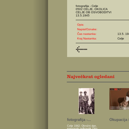
fotografija - Celje
0502 CELJE, OKOLICA
CELJE OB OSVOBODITVI
13.5.1945
Opis:
Napisi/Oznake:
Čas nastanka:
13.5. 1
Kraj Nastanka:
Celje
fotografija -...
Okupacija i
Celje 1942; Okrožni dan,
esesovski polkovnik Otto