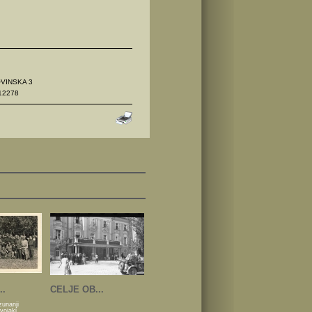
OVINSKA 3
12278
..
CELJE OB...
zunanji
 vojaki