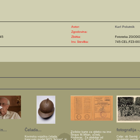
Avtor:
Karl Polutnik
Zgodovina:
945
Zbirka:
Fototeka ZGOD
Inv. številka:
745:CEL;FZ3-00
n...
Čelada...
fotografija -.
Živilske karte za obleko na ime
Štraus M.Milan, učitelj,
Kovinska vojaška čelada,
Celje: ob Savinji, 
Kruševac. Za obdobje od
francoski model M15 "Adrian", ki
skupinski portret: