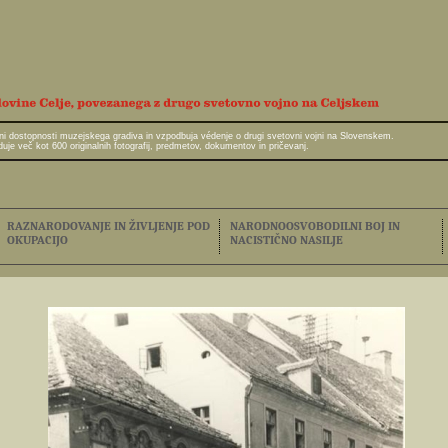
javni dostopnosti muzejskega gradiva in vzpodbuja védenje o drugi svetovni vojni na Slovenskem.
e več kot 600 originalnih fotografij, predmetov, dokumentov in pričevanj.
RAZNARODOVANJE IN ŽIVLJENJE POD
NARODNOOSVOBODILNI BOJ IN
OKUPACIJO
NACISTIČNO NASILJE