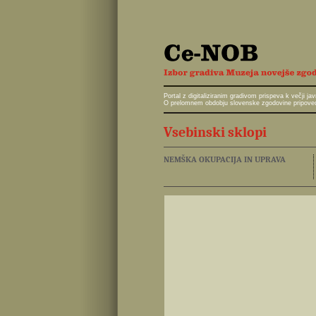
Portal z digitaliziranim gradivom prispeva k večji 
O prelomnem obdobju slovenske zgodovine pripoveduj
Vsebinski sklopi
NEMŠKA OKUPACIJA IN UPRAVA