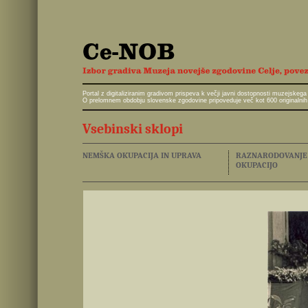
Portal z digitaliziranim gradivom prispeva k večji javni dostopnosti muzejskeg
O prelomnem obdobju slovenske zgodovine pripoveduje več kot 600 originalnih 
Vsebinski sklopi
NEMŠKA OKUPACIJA IN UPRAVA
RAZNARODOVANJE I
OKUPACIJO