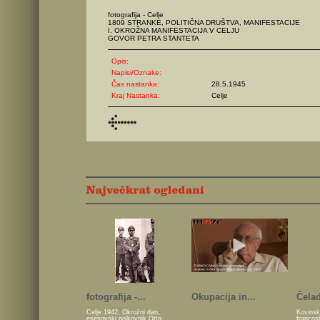
fotografija - Celje
1809 STRANKE, POLITIČNA DRUŠTVA, MANIFESTACIJE
I. OKROŽNA MANIFESTACIJA V CELJU
GOVOR PETRA STANTETA
Opis:
Napisi/Oznake:
Čas nastanka:
28.5.1945
Kraj Nastanka:
Celje
fotografija -...
Okupacija in...
Čelad
Celje 1942; Okrožni dan,
Kovinsk
esesovski polkovnik Otto
francos