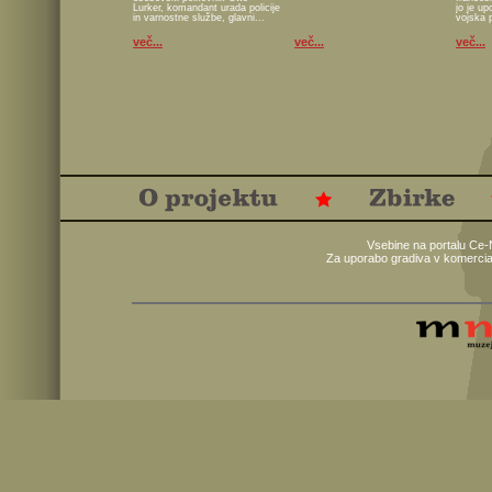
Lurker, komandant urada policije
jo je u
in varnostne službe, glavni...
vojska 
več...
več...
več...
Vsebine na portalu Ce-
Za uporabo gradiva v komercia