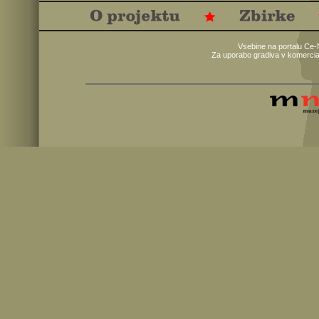
Vsebine na portalu Ce-
Za uporabo gradiva v komercia