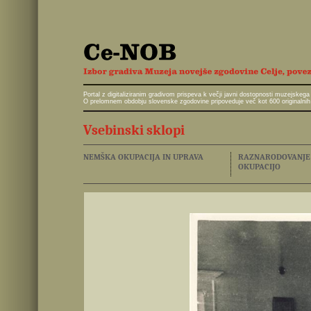
Portal z digitaliziranim gradivom prispeva k večji javni dostopnosti muzejskeg
O prelomnem obdobju slovenske zgodovine pripoveduje več kot 600 originalnih 
Vsebinski sklopi
NEMŠKA OKUPACIJA IN UPRAVA
RAZNARODOVANJE I
OKUPACIJO