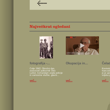
fotografija -...
Okupacija in...
Čelad
Celje 1942; Okrožni dan,
Kovinsk
esesovski polkovnik Otto
francos
Lurker, komandant urada policije
jo je u
in varnostne službe, glavni...
vojska 
več...
več...
več...