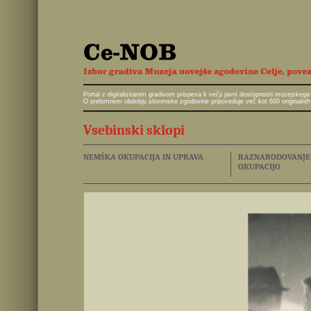
Portal z digitaliziranim gradivom prispeva k večji javni dostopnosti muzejskeg
O prelomnem obdobju slovenske zgodovine pripoveduje več kot 600 originalnih 
Vsebinski sklopi
NEMŠKA OKUPACIJA IN UPRAVA
RAZNARODOVANJE I
OKUPACIJO