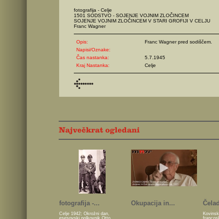
fotografija - Celje
1501 SODSTVO - SOJENJE VOJNIM ZLOČINCEM
SOJENJE VOJNIM ZLOČINCEM V STARI GROFIJI V CELJU
Franc Wagner
Opis:
Franc Wagner pred sodiščem.
Napisi/Oznake:
Čas nastanka:
5.7.1945
Kraj Nastanka:
Celje
fotografija -...
Okupacija in...
Čelad
Celje 1942; Okrožni dan,
Kovinsk
esesovski polkovnik Otto
francos