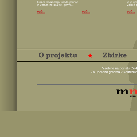
Lurker, komandant urada policije
jo je u
in varnostne službe, glavni...
vojska 
več...
več...
več...
Vsebine na portalu Ce-
Za uporabo gradiva v komercia