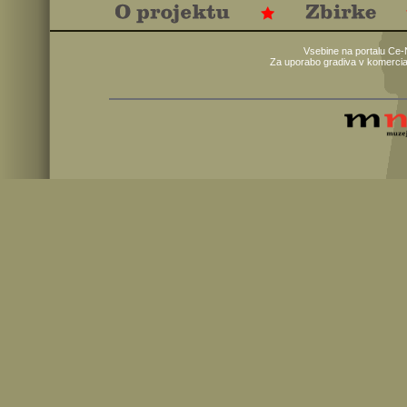
Vsebine na portalu Ce-
Za uporabo gradiva v komercia