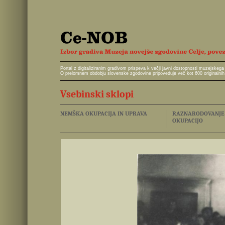
Portal z digitaliziranim gradivom prispeva k večji javni dostopnosti muzejskeg
O prelomnem obdobju slovenske zgodovine pripoveduje več kot 600 originalnih 
Vsebinski sklopi
NEMŠKA OKUPACIJA IN UPRAVA
RAZNARODOVANJE I
OKUPACIJO