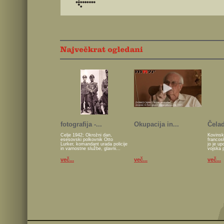
fotografija -...
Okupacija in...
Čelad
Celje 1942; Okrožni dan,
Kovinsk
esesovski polkovnik Otto
francos
Lurker, komandant urada policije
jo je u
in varnostne službe, glavni...
vojska 
več...
več...
več...