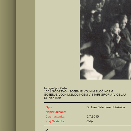
fotografija - Celje
1501 SODSTVO - SOJENJE VOJNIM ZLOČINCEM
SOJENJE VOJNIM ZLOČINCEM V STARI GROFIJI V CELJU
Dr. Ivan Bele
Opis:
Dr. Ivan Bele bere obtožnico.
Napisi/Oznake:
Čas nastanka:
5.7.1945
Kraj Nastanka:
Celje