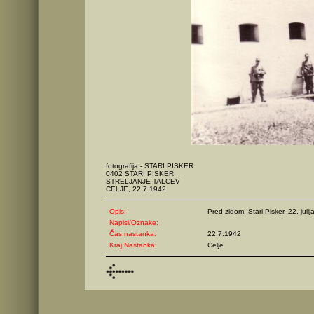
fotografija - STARI PISKER
0402 STARI PISKER
STRELJANJE TALCEV
CELJE, 22.7.1942
Opis:
Pred zidom, Stari Pisker, 22. juli
Napisi/Oznake:
Čas nastanka:
22.7.1942
Kraj Nastanka:
Celje