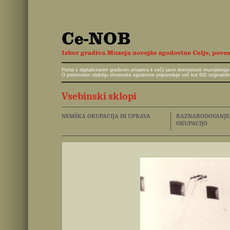
Portal z digitaliziranim gradivom prispeva k večji javni dostopnosti muzejskeg
O prelomnem obdobju slovenske zgodovine pripoveduje več kot 600 originalnih 
Vsebinski sklopi
NEMŠKA OKUPACIJA IN UPRAVA
RAZNARODOVANJE I
OKUPACIJO