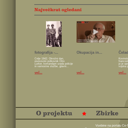
fotografija -...
Okupacija in...
Čelad
Celje 1942; Okrožni dan,
Kovinsk
esesovski polkovnik Otto
francos
Lurker, komandant urada policije
jo je u
in varnostne službe, glavni...
vojska 
več...
več...
več...
Vsebine na portalu Ce-