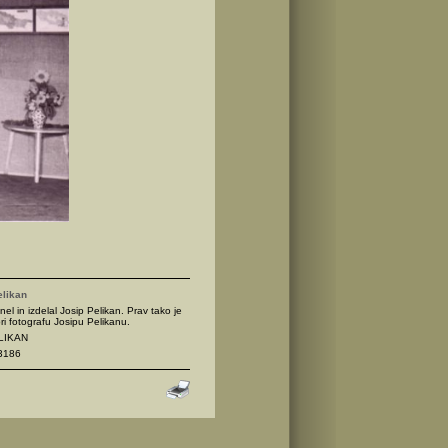
elikan
nel in izdelal Josip Pelikan. Prav tako je
ri fotografu Josipu Pelikanu.
ELIKAN
3186