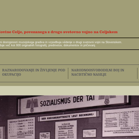
javni dostopnosti muzejskega gradiva in vzpodbuja védenje o drugi svetovni vojni na Slovenskem.
e več kot 600 originalnih fotografij, predmetov, dokumentov in pričevanj.
RAZNARODOVANJE IN ŽIVLJENJE POD
NARODNOOSVOBODILNI BOJ IN
OKUPACIJO
NACISTIČNO NASILJE