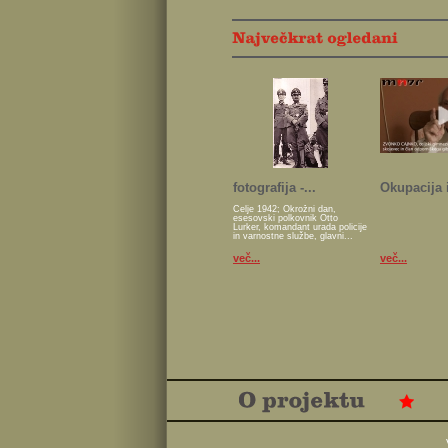
fotografija -...
Okupacija i
Celje 1942; Okrožni dan,
esesovski polkovnik Otto
Lurker, komandant urada policije
in varnostne službe, glavni...
več...
več...