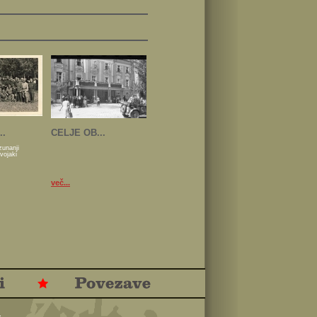
..
CELJE OB...
zunanji
 vojaki
več...
.