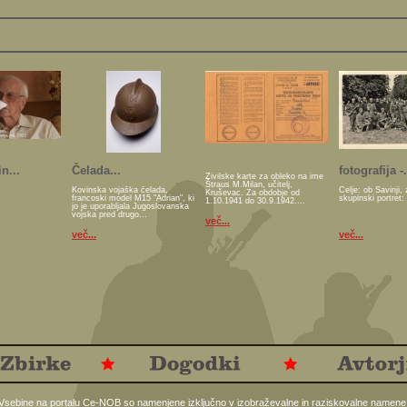
n...
Čelada...
fotografija -.
Živilske karte za obleko na ime
Štraus M.Milan, učitelj,
Kovinska vojaška čelada,
Celje: ob Savinji, 
Kruševac. Za obdobje od
francoski model M15 "Adrian", ki
skupinski portret:
1.10.1941 do 30.9.1942....
jo je uporabljala Jugoslovanska
vojska pred drugo...
več...
več...
več...
Vsebine na portalu Ce-NOB so namenjene izključno v izobraževalne in raziskovalne namene