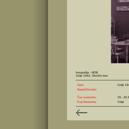
fotografija - NOB
Celje 1942; Okrožni dan
Opis:
Celje 19
Napisi/Oznake:
Čas nastanka:
29., 30.
Kraj Nastanka:
Celje