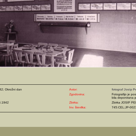
42; Okrožni dan
Avtor:
fotograf Josip P
Zgodovina:
Fotografijo je pos
bila deponirana p
8.1942
Zbirka:
Zbirka JOSIP P
Inv. številka:
745:CEL;JP-002