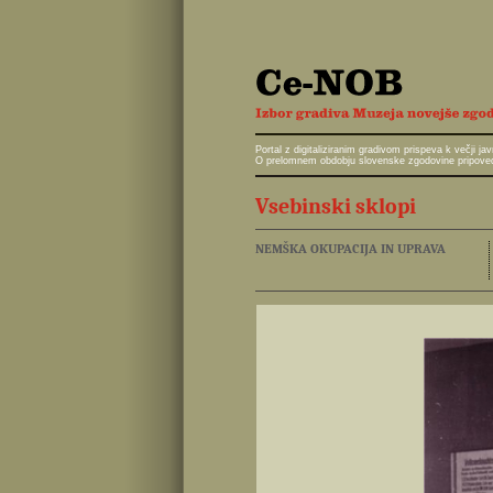
Portal z digitaliziranim gradivom prispeva k večji 
O prelomnem obdobju slovenske zgodovine pripoveduj
Vsebinski sklopi
NEMŠKA OKUPACIJA IN UPRAVA