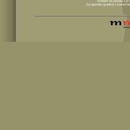
Vsebine na portalu Ce-
Za uporabo gradiva v komercia