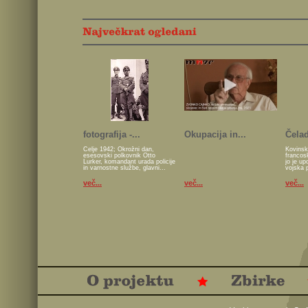
fotografija -...
Okupacija in...
Čelad
Celje 1942; Okrožni dan,
Kovinsk
esesovski polkovnik Otto
francos
Lurker, komandant urada policije
jo je u
in varnostne službe, glavni...
vojska 
več...
več...
več...