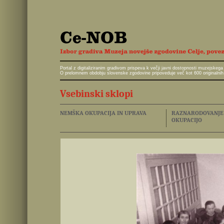
Portal z digitaliziranim gradivom prispeva k večji javni dostopnosti muzejskeg
O prelomnem obdobju slovenske zgodovine pripoveduje več kot 600 originalnih 
Vsebinski sklopi
NEMŠKA OKUPACIJA IN UPRAVA
RAZNARODOVANJE I
OKUPACIJO