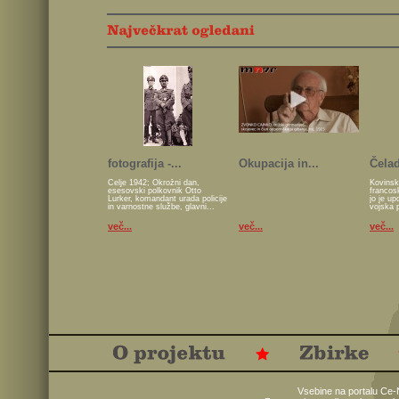
fotografija -...
Okupacija in...
Čelad
Celje 1942; Okrožni dan,
Kovinsk
esesovski polkovnik Otto
francos
Lurker, komandant urada policije
jo je u
in varnostne službe, glavni...
vojska 
več...
več...
več...
Vsebine na portalu Ce-