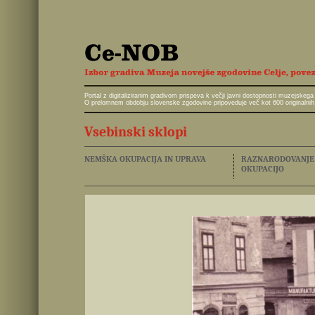
Portal z digitaliziranim gradivom prispeva k večji javni dostopnosti muzejskeg
O prelomnem obdobju slovenske zgodovine pripoveduje več kot 600 originalnih 
Vsebinski sklopi
NEMŠKA OKUPACIJA IN UPRAVA
RAZNARODOVANJE I
OKUPACIJO