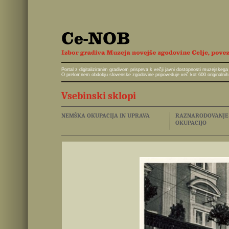
Portal z digitaliziranim gradivom prispeva k večji javni dostopnosti muzejskeg
O prelomnem obdobju slovenske zgodovine pripoveduje več kot 600 originalnih 
Vsebinski sklopi
NEMŠKA OKUPACIJA IN UPRAVA
RAZNARODOVANJE I
OKUPACIJO