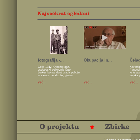
fotografija -...
Okupacija in...
Čelad
Celje 1942; Okrožni dan,
Kovinsk
esesovski polkovnik Otto
francos
Lurker, komandant urada policije
jo je u
in varnostne službe, glavni...
vojska 
več...
več...
več...
Vsebine na portalu Ce-