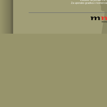
Vsebine na portalu Ce-
Za uporabo gradiva v komercia