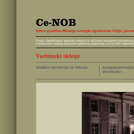
Portal z digitaliziranim gradivom prispeva k večji javni dostopnosti muzejskeg
O prelomnem obdobju slovenske zgodovine pripoveduje več kot 600 originalnih 
Vsebinski sklopi
NEMŠKA OKUPACIJA IN UPRAVA
RAZNARODOVANJE I
OKUPACIJO