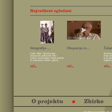
fotografija -...
Okupacija in...
Čelad
Celje 1942; Okrožni dan,
Kovinsk
esesovski polkovnik Otto
francos
Lurker, komandant urada policije
jo je u
in varnostne službe, glavni...
vojska 
več...
več...
več...