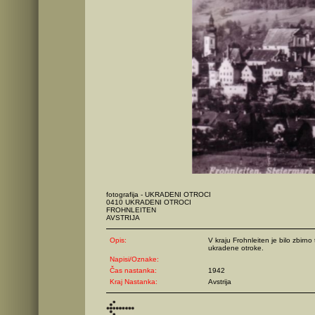
fotografija - UKRADENI OTROCI
0410 UKRADENI OTROCI
FROHNLEITEN
AVSTRIJA
Opis:
V kraju Frohnleiten je bilo zbirn
ukradene otroke.
Napisi/Oznake:
Čas nastanka:
1942
Kraj Nastanka:
Avstrija