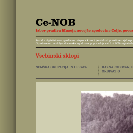
Portal z digitaliziranim gradivom prispeva k večji javni dostopnosti muzejskeg
O prelomnem obdobju slovenske zgodovine pripoveduje več kot 600 originalnih 
Vsebinski sklopi
NEMŠKA OKUPACIJA IN UPRAVA
RAZNARODOVANJE I
OKUPACIJO