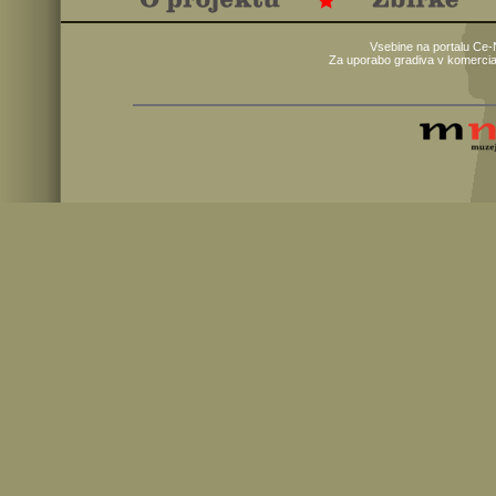
Vsebine na portalu Ce-
Za uporabo gradiva v komercia