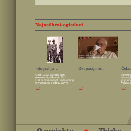
fotografija -...
Okupacija in...
Čelad
Celje 1942; Okrožni dan,
Kovinsk
esesovski polkovnik Otto
francos
Lurker, komandant urada policije
jo je u
in varnostne službe, glavni...
vojska 
več...
več...
več...