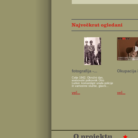
fotografija -...
Okupacija i
Celje 1942; Okrožni dan,
esesovski polkovnik Otto
Lurker, komandant urada policije
in varnostne službe, glavni...
več...
več...