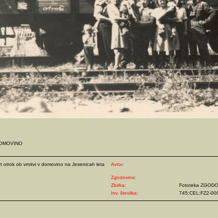
DOMOVINO
t otrok ob vrnitvi v domovino na Jesenicah leta
Avtor:
Zgodovina:
Zbirka:
Fototeka ZGOD
e
Inv. številka:
745:CEL;FZ2-00