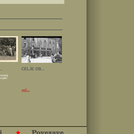
..
CELJE OB...
zunanji
 vojaki
več...