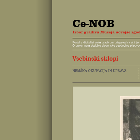
Portal z digitaliziranim gradivom prispeva k večji 
O prelomnem obdobju slovenske zgodovine pripoveduj
Vsebinski sklopi
NEMŠKA OKUPACIJA IN UPRAVA