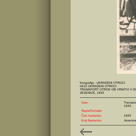
fotografija - UKRADENI OTROCI
0410 UKRADENI OTROCI
TRANSPORT OTROK OB VRNITVI V 
JESENICE, 1945
Opis:
Transpor
1945.
Napisi/Oznake:
Čas nastanka:
1945
Kraj Nastanka:
Jesenic