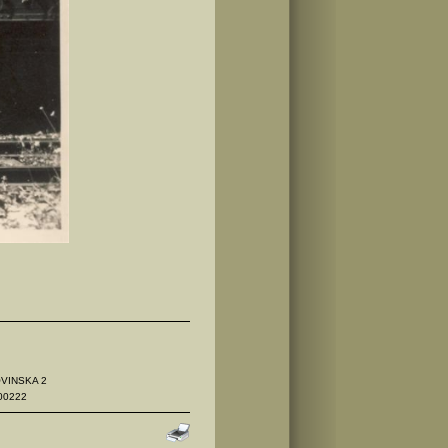
OVINSKA 2
00222