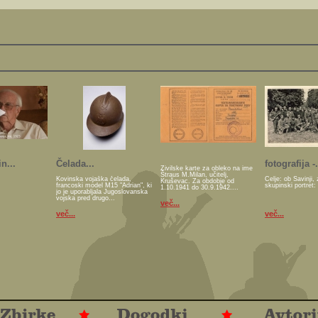
n...
Čelada...
fotografija -.
Živilske karte za obleko na ime
Štraus M.Milan, učitelj,
Kovinska vojaška čelada,
Celje: ob Savinji, 
Kruševac. Za obdobje od
francoski model M15 "Adrian", ki
skupinski portret:
1.10.1941 do 30.9.1942....
jo je uporabljala Jugoslovanska
vojska pred drugo...
več...
več...
več...