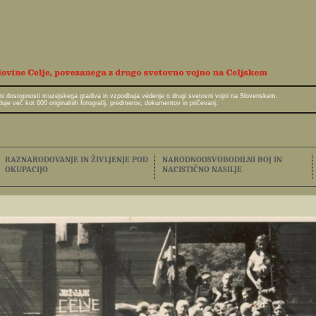
javni dostopnosti muzejskega gradiva in vzpodbuja védenje o drugi svetovni vojni na Slovenskem.
e več kot 600 originalnih fotografij, predmetov, dokumentov in pričevanj.
RAZNARODOVANJE IN ŽIVLJENJE POD
NARODNOOSVOBODILNI BOJ IN
OKUPACIJO
NACISTIČNO NASILJE