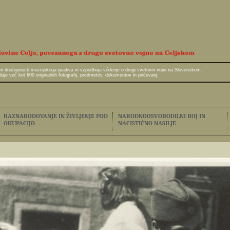
javni dostopnosti muzejskega gradiva in vzpodbuja védenje o drugi svetovni vojni na Slovenskem.
e več kot 600 originalnih fotografij, predmetov, dokumentov in pričevanj.
RAZNARODOVANJE IN ŽIVLJENJE POD
NARODNOOSVOBODILNI BOJ IN
OKUPACIJO
NACISTIČNO NASILJE