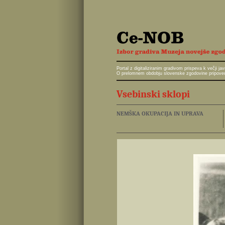
Portal z digitaliziranim gradivom prispeva k večji 
O prelomnem obdobju slovenske zgodovine pripoveduj
Vsebinski sklopi
NEMŠKA OKUPACIJA IN UPRAVA