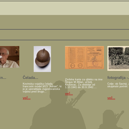
n...
Čelada...
fotografija -.
Živilske karte za obleko na ime
Štraus M.Milan, učitelj,
Kovinska vojaška čelada,
Celje: ob Savinji, 
Kruševac. Za obdobje od
francoski model M15 "Adrian", ki
skupinski portret:
1.10.1941 do 30.9.1942....
jo je uporabljala Jugoslovanska
vojska pred drugo...
več...
več...
več...