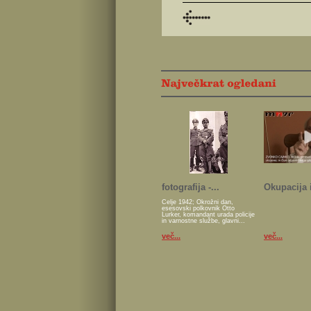
fotografija -...
Okupacija i
Celje 1942; Okrožni dan,
esesovski polkovnik Otto
Lurker, komandant urada policije
in varnostne službe, glavni...
več...
več...