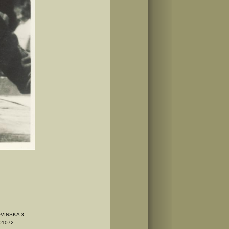
OVINSKA 3
01072