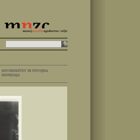
OSVOBODITEV IN POVOJNA
REPRESIJA