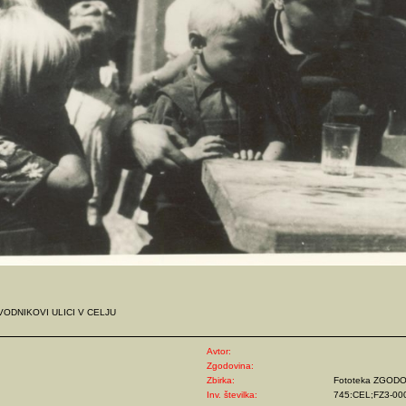
VODNIKOVI ULICI V CELJU
Avtor:
Zgodovina:
Zbirka:
Fototeka ZGOD
Inv. številka:
745:CEL;FZ3-00