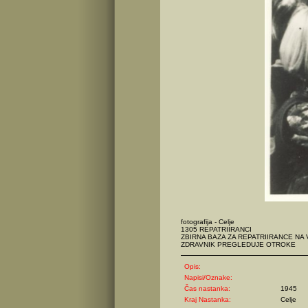
fotografija - Celje
1305 REPATRIIRANCI
ZBIRNA BAZA ZA REPATRIIRANCE NA 
ZDRAVNIK PREGLEDUJE OTROKE
Opis:
Napisi/Oznake:
Čas nastanka:
1945
Kraj Nastanka:
Celje