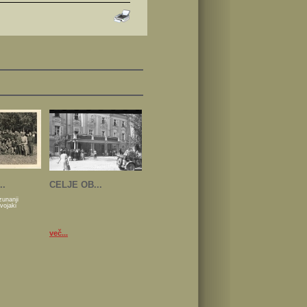
..
CELJE OB...
zunanji
 vojaki
več...