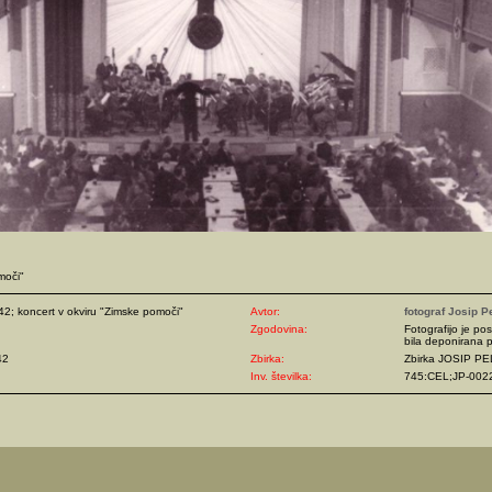
moči"
42; koncert v okviru "Zimske pomoči"
Avtor:
fotograf Josip P
Zgodovina:
Fotografijo je pos
bila deponirana p
42
Zbirka:
Zbirka JOSIP P
Inv. številka:
745:CEL;JP-002