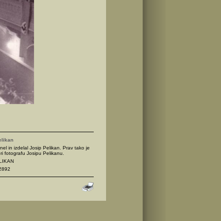
elikan
nel in izdelal Josip Pelikan. Prav tako je
ri fotografu Josipu Pelikanu.
ELIKAN
2892