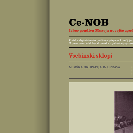
Portal z digitaliziranim gradivom prispeva k večji 
O prelomnem obdobju slovenske zgodovine pripoveduj
Vsebinski sklopi
NEMŠKA OKUPACIJA IN UPRAVA