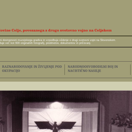
javni dostopnosti muzejskega gradiva in vzpodbuja védenje o drugi svetovni vojni na Slovenskem.
e več kot 600 originalnih fotografij, predmetov, dokumentov in pričevanj.
RAZNARODOVANJE IN ŽIVLJENJE POD
NARODNOOSVOBODILNI BOJ IN
OKUPACIJO
NACISTIČNO NASILJE