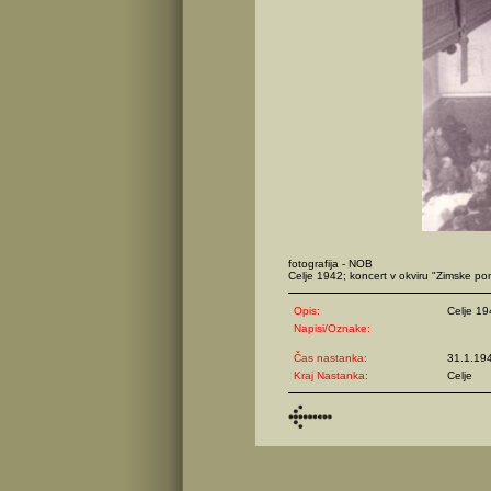
fotografija - NOB
Celje 1942; koncert v okviru "Zimske po
Opis:
Celje 19
Napisi/Oznake:
Čas nastanka:
31.1.19
Kraj Nastanka:
Celje