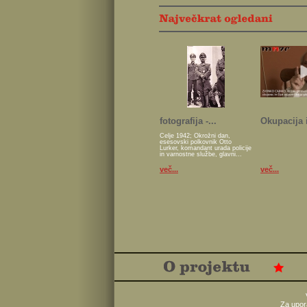
fotografija -...
Okupacija i
Celje 1942; Okrožni dan,
esesovski polkovnik Otto
Lurker, komandant urada policije
in varnostne službe, glavni...
več...
več...
Za upor