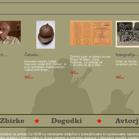
n...
Čelada...
fotografija -.
Živilske karte za obleko na ime
Štraus M.Milan, učitelj,
Kovinska vojaška čelada,
Celje: ob Savinji, 
Kruševac. Za obdobje od
francoski model M15 "Adrian", ki
skupinski portret:
1.10.1941 do 30.9.1942....
jo je uporabljala Jugoslovanska
vojska pred drugo...
več...
več...
več...
Vsebine na portalu Ce-NOB so namenjene izključno v izobraževalne in raziskovalne namene
abo gradiva v komercialne in druge namene je potreben dogovor z
Muzejem novejše zgodovi