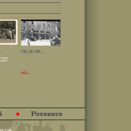
..
CELJE OB...
zunanji
 vojaki
več...
.
ne Celje