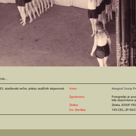
nih...
2; starševski večer, prikaz različnih dejavnosti
Avtor:
fotograf Josip P
Zgodovina:
Fotografijo je pos
bila deponirana p
Zbirka:
Zbirka JOSIP P
Inv. številka:
745:CEL;JP-002