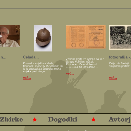
n...
Čelada...
fotografija -.
Živilske karte za obleko na ime
Štraus M.Milan, učitelj,
Kovinska vojaška čelada,
Celje: ob Savinji, 
Kruševac. Za obdobje od
francoski model M15 "Adrian", ki
skupinski portret:
1.10.1941 do 30.9.1942....
jo je uporabljala Jugoslovanska
vojska pred drugo...
več...
več...
več...