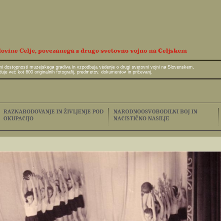
javni dostopnosti muzejskega gradiva in vzpodbuja védenje o drugi svetovni vojni na Slovenskem.
e več kot 600 originalnih fotografij, predmetov, dokumentov in pričevanj.
RAZNARODOVANJE IN ŽIVLJENJE POD
NARODNOOSVOBODILNI BOJ IN
OKUPACIJO
NACISTIČNO NASILJE