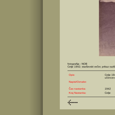
fotografija - NOB
Celje 1942; starševski večer, prikaz različ
Opis:
Celje 194
učencev
Napisi/Oznake:
Čas nastanka:
1942
Kraj Nastanka:
Celje