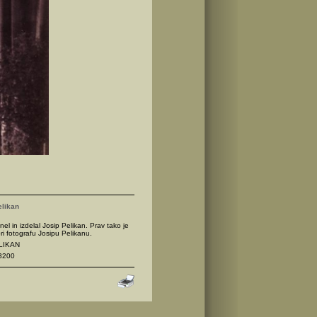
elikan
nel in izdelal Josip Pelikan. Prav tako je
ri fotografu Josipu Pelikanu.
ELIKAN
3200