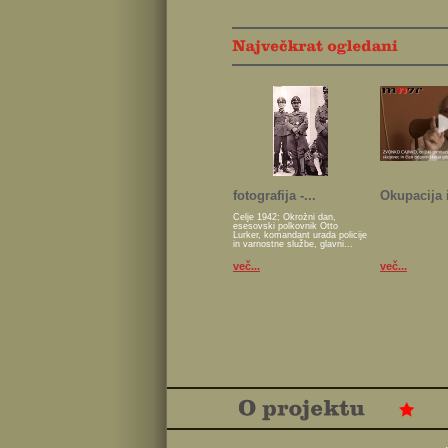
fotografija -...
Okupacija i
Celje 1942; Okrožni dan,
esesovski polkovnik Otto
Lurker, komandant urada policije
in varnostne službe, glavni...
več...
več...