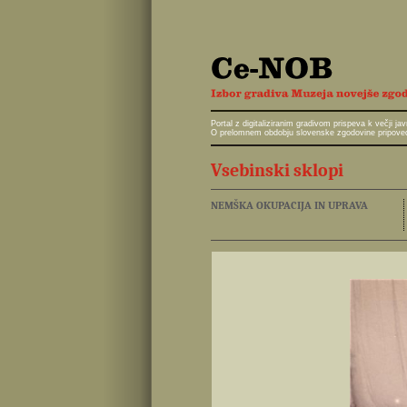
Portal z digitaliziranim gradivom prispeva k večji 
O prelomnem obdobju slovenske zgodovine pripoveduj
Vsebinski sklopi
NEMŠKA OKUPACIJA IN UPRAVA