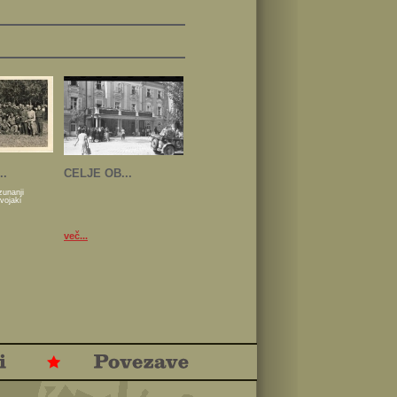
..
CELJE OB...
zunanji
 vojaki
več...